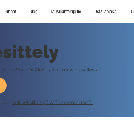
Hinnat
Blog
Musiikintekijöille
Osta lahjaksi
Ti
sittely
n The Style Of Alexi Laiho -kurssin sisällöstä.
eluun.
Voit kokeilla 7 päivää ilmaiseksi tästä!