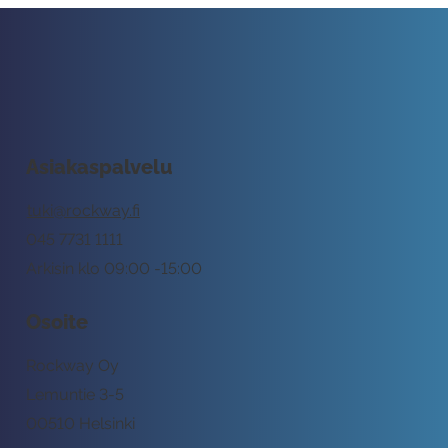
Asiakaspalvelu
tuki@rockway.fi
045 7731 1111
Arkisin klo 09:00 -15:00
Osoite
Rockway Oy
Lemuntie 3-5
00510 Helsinki