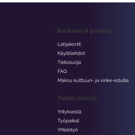
Rockway.fi palvelu
Lahjakortit
Käyttöehdot
Tietosuoja
FAQ
Maksu kulttuuri- ja virike-eduilla
Tietoa meistä
Yrityksestä
Työpaikat
Yhteistyö