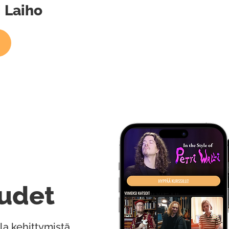
i Laiho
udet
la kehittymistä