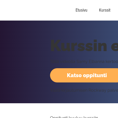
Etusivu
Kurssit
Kurssin e
Tällä videolla Samy Elbanna kertoo I
Katso oppitunti
Vaatii kirjautumisen Rockway palv
Oppitunti kuuluu kurssiin