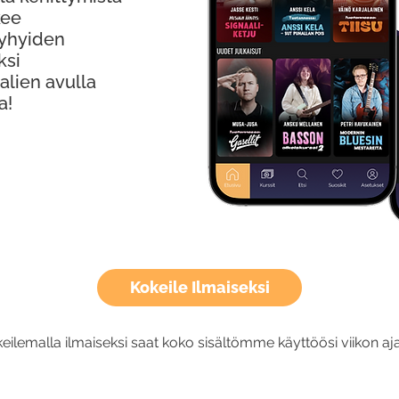
kee
Lyhyiden
ksi
alien avulla
a!
Kokeile Ilmaiseksi
eilemalla ilmaiseksi saat koko sisältömme käyttöösi viikon aja