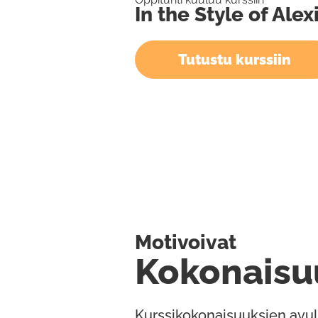
In the Style of Alex
Tutustu kurssiin
Motivoivat
Kokonaisu
Kurssikokonaisuuksien avul