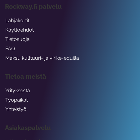
Rockway.fi palvelu
Lahjakortit
Käyttöehdot
Tietosuoja
FAQ
Maksu kulttuuri- ja virike-eduilla
Tietoa meistä
Yrityksestä
Työpaikat
Yhteistyö
Asiakaspalvelu