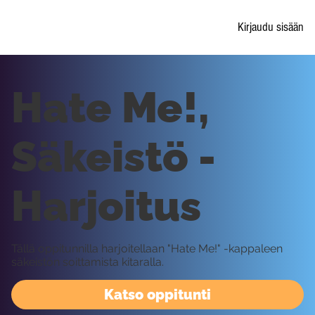
Kirjaudu sisään
Hate Me!,
Säkeistö -
Harjoitus
Tällä oppitunnilla harjoitellaan "Hate Me!" -kappaleen
säkeistön soittamista kitaralla.
Katso oppitunti