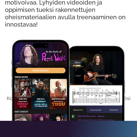
motivoivaa. Lyhyiden videoiden ja
oppimisen tueksi rakennettujen
oheismateriaalien avulla treenaaminen on
innostavaa!
Kokeile Ilmaiseksi
Kokeilemalla ilmaiseksi saat koko sisältömme käyttöösi
viikon ajaksi.