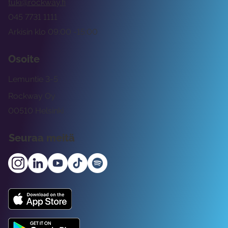
tuki@rockway.fi
045 7731 1111
Arkisin klo 09:00 -15:00
Osoite
Lemuntie 3-5
Rockway Oy
00510 Helsinki
Seuraa meitä