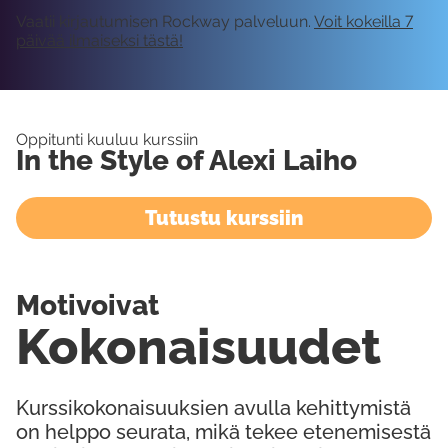
Vaatii kirjautumisen Rockway palveluun.
Voit kokeilla 7
päivää ilmaiseksi tästä!
Oppitunti kuuluu kurssiin
In the Style of Alexi Laiho
Tutustu kurssiin
Motivoivat
Kokonaisuudet
Kurssikokonaisuuksien avulla kehittymistä
on helppo seurata, mikä tekee etenemisestä