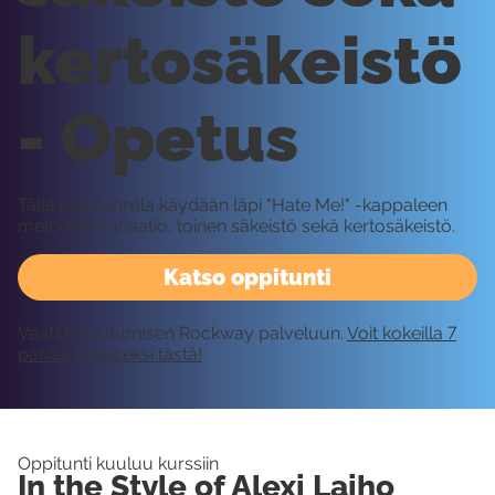
kertosäkeistö
- Opetus
Tällä oppitunnilla käydään läpi "Hate Me!" -kappaleen
melodian variaatio, toinen säkeistö sekä kertosäkeistö.
Katso oppitunti
Vaatii kirjautumisen Rockway palveluun.
Voit kokeilla 7
päivää ilmaiseksi tästä!
Oppitunti kuuluu kurssiin
In the Style of Alexi Laiho