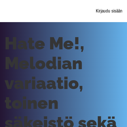
Kirjaudu sisään
Hate Me!,
Melodian
variaatio,
toinen
säkeistö sekä