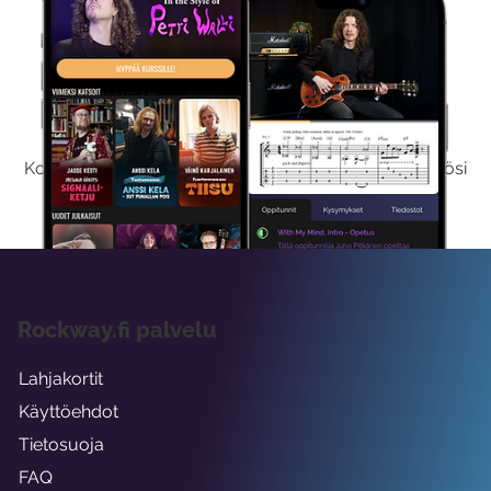
Kokeile Ilmaiseksi
Kokeilemalla ilmaiseksi saat koko sisältömme käyttöösi
viikon ajaksi.
Rockway.fi palvelu
Lahjakortit
Käyttöehdot
Tietosuoja
FAQ