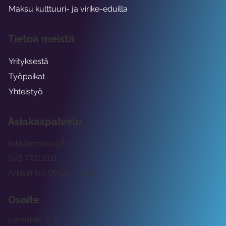
Maksu kulttuuri- ja virike-eduilla
Tietoa meistä
Yrityksestä
Työpaikat
Yhteistyö
Asiakaspalvelu
tuki@rockway.fi
045 7731 1111
Arkisin klo 09:00 -15:00
Osoite
Lemuntie 3-5