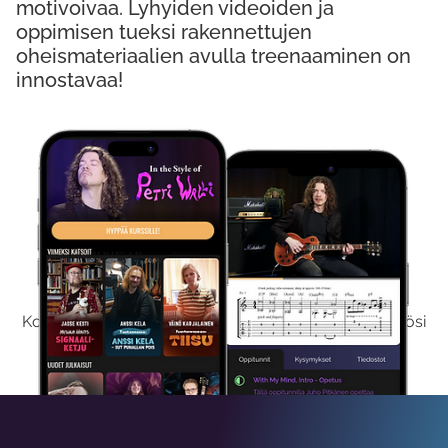
motivoivaa. Lyhyiden videoiden ja
oppimisen tueksi rakennettujen
oheismateriaalien avulla treenaaminen on
innostavaa!
Kokeile Ilmaiseksi
Kokeilemalla ilmaiseksi saat koko sisältömme käyttöösi
viikon ajaksi.