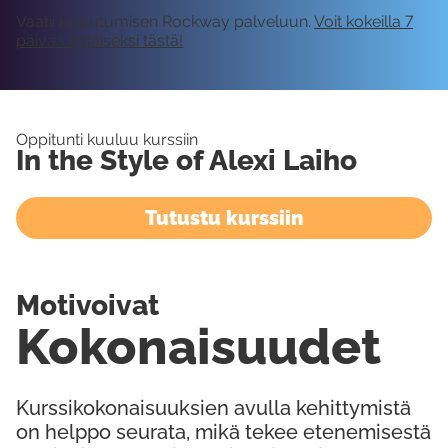
Vaatii kirjautumisen Rockway palveluun.
Voit kokeilla 7
päivää ilmaiseksi tästä!
Oppitunti kuuluu kurssiin
In the Style of Alexi Laiho
Tutustu kurssiin
Motivoivat
Kokonaisuudet
Kurssikokonaisuuksien avulla kehittymistä
on helppo seurata, mikä tekee etenemisestä