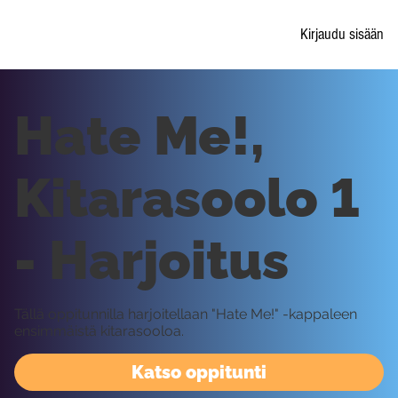
Kirjaudu sisään
Hate Me!,
Kitarasoolo 1
- Harjoitus
Tällä oppitunnilla harjoitellaan "Hate Me!" -kappaleen
ensimmäistä kitarasooloa.
Katso oppitunti