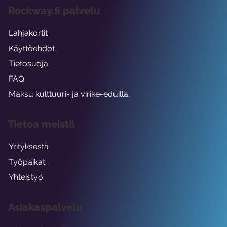
Rockway.fi palvelu
Lahjakortit
Käyttöehdot
Tietosuoja
FAQ
Maksu kulttuuri- ja virike-eduilla
Tietoa meistä
Yrityksestä
Työpaikat
Yhteistyö
Asiakaspalvelu