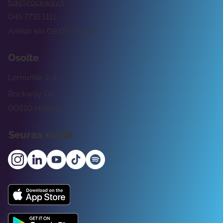
tuki@rockway.fi
045 7731 1111
Arkisin klo 09:00 -15:00
Osoite
Lemuntie 3-5
Rockway Oy
00510 Helsinki
Seuraa meitä