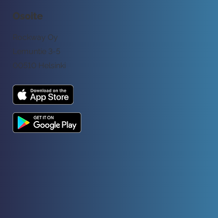
Osoite
Rockway Oy
Lemuntie 3-5
00510 Helsinki