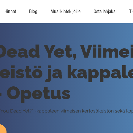
Hinnat
Blog
Musiikintekijöille
Osta lahjaksi
Ti
Dead Yet, Viime
eistö ja kappa
- Opetus
e You Dead Yet?" -kappaleen viimeisen kertosäkeistön sekä k