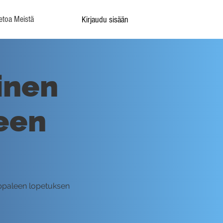
etoa Meistä
Kirjaudu sisään
inen
leen
appaleen lopetuksen