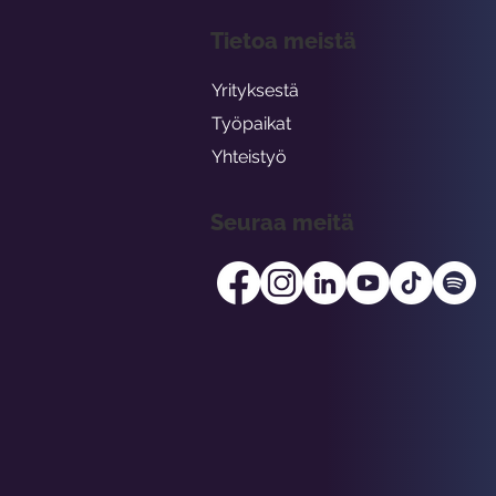
Tietoa meistä
Yrityksestä
Työpaikat
Yhteistyö
Seuraa meitä