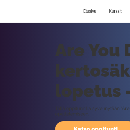
Etusivu
Kurssit
Are You 
kertosäk
lopetus 
Tällä oppitunnilla syvennytään "Ar
opettelemiseen.
Katso oppitunti