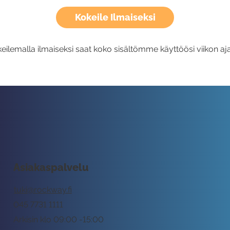
Kokeile Ilmaiseksi
eilemalla ilmaiseksi saat koko sisältömme käyttöösi viikon aja
Asiakaspalvelu
tuki@rockway.fi
045 7731 1111
Arkisin klo 09:00 -15:00