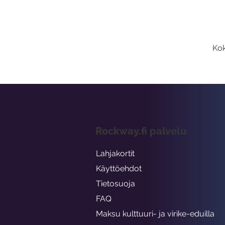
Kok
Rockway.fi palvelu
Lahjakortit
Käyttöehdot
Tietosuoja
FAQ
Maksu kulttuuri- ja virike-eduilla