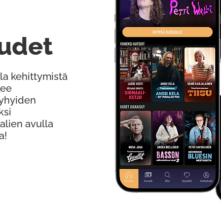
udet
la kehittymistä
kee
Lyhyiden
ksi
alien avulla
a!