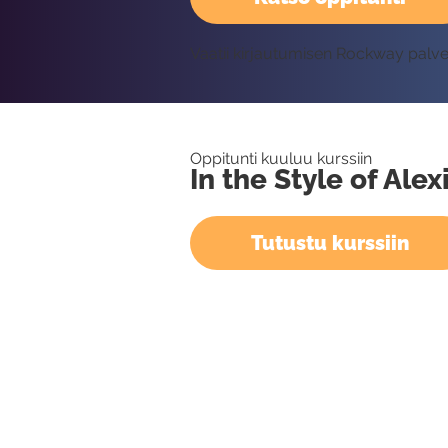
Vaatii kirjautumisen Rockway palv
Oppitunti kuuluu kurssiin
In the Style of Alex
Tutustu kurssiin