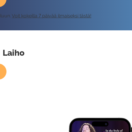
eluun.
Voit kokeilla 7 päivää ilmaiseksi tästä!
i Laiho