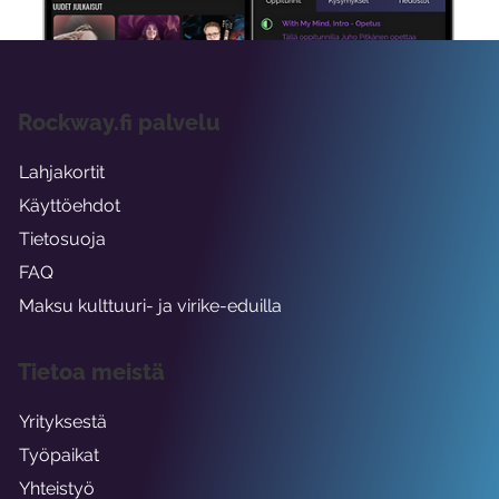
Rockway.fi palvelu
Lahjakortit
Käyttöehdot
Tietosuoja
FAQ
Maksu kulttuuri- ja virike-eduilla
Tietoa meistä
Yrityksestä
Työpaikat
Yhteistyö