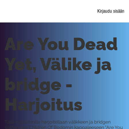
Kirjaudu sisään
Are You Dead
Yet, Välike ja
bridge -
Harjoitus
Tällä oppitunnilla harjoitellaan välikkeen ja bridgen
soittamista Children Of Bodomin kappaleeseen "Are You