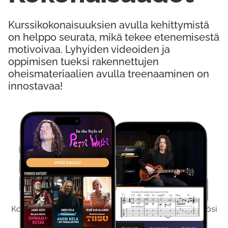
Kurssikokonaisuuksien avulla kehittymistä
on helppo seurata, mikä tekee etenemisestä
motivoivaa. Lyhyiden videoiden ja
oppimisen tueksi rakennettujen
oheismateriaalien avulla treenaaminen on
innostavaa!
Kokeile Ilmaiseksi
Kokeilemalla ilmaiseksi saat koko sisältömme käyttöösi
viikon ajaksi.