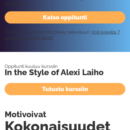
Dead Yet?".
Katso oppitunti
Vaatii kirjautumisen Rockway palveluun.
Voit kokeilla 7
päivää ilmaiseksi tästä!
Oppitunti kuuluu kurssiin
In the Style of Alexi Laiho
Tutustu kurssiin
Motivoivat
Kokonaisuudet