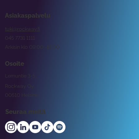
Asiakaspalvelu
tuki@rockway.fi
045 7731 1111
Arkisin klo 09:00 -15:00
Osoite
Lemuntie 3-5
Rockway Oy
00510 Helsinki
Seuraa meitä