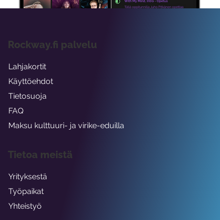
Rockway.fi palvelu
Lahjakortit
Käyttöehdot
Tietosuoja
FAQ
Maksu kulttuuri- ja virike-eduilla
Tietoa meistä
Yrityksestä
Työpaikat
Yhteistyö