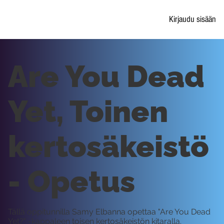
Kirjaudu sisään
Are You Dead
Yet, Toinen
kertosäkeistö
- Opetus
Tällä oppitunnilla Samy Elbanna opettaa "Are You Dead
Yet?" -kappaleen toisen kertosäkeistön kitaralla.