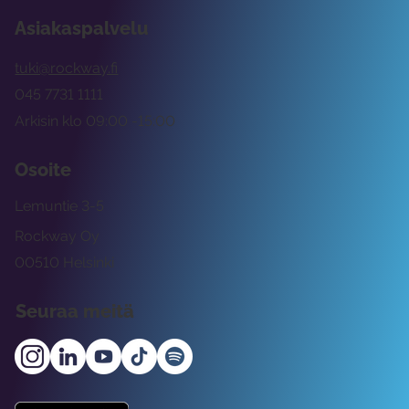
Asiakaspalvelu
tuki@rockway.fi
045 7731 1111
Arkisin klo 09:00 -15:00
Osoite
Lemuntie 3-5
Rockway Oy
00510 Helsinki
Seuraa meitä