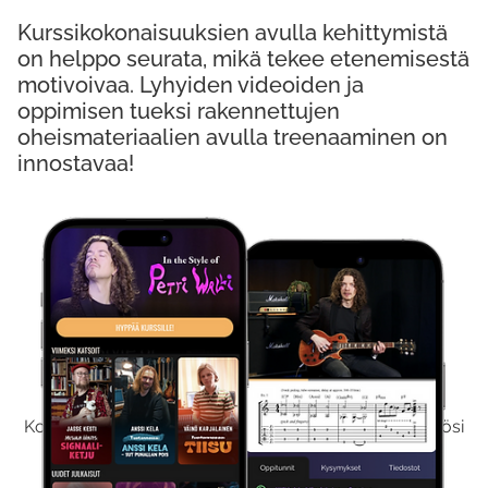
Kurssikokonaisuuksien avulla kehittymistä
on helppo seurata, mikä tekee etenemisestä
motivoivaa. Lyhyiden videoiden ja
oppimisen tueksi rakennettujen
oheismateriaalien avulla treenaaminen on
innostavaa!
Kokeile Ilmaiseksi
Kokeilemalla ilmaiseksi saat koko sisältömme käyttöösi
viikon ajaksi.