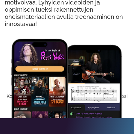
motivoivaa. Lyhyiden videoiden ja
oppimisen tueksi rakennettujen
oheismateriaalien avulla treenaaminen on
innostavaa!
Kokeile Ilmaiseksi
Kokeilemalla ilmaiseksi saat koko sisältömme käyttöösi
viikon ajaksi.