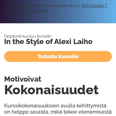
Vaatii kirjautumisen Rockway palveluun.
Voit kokeilla 7
päivää ilmaiseksi tästä!
Oppitunti kuuluu kurssiin
In the Style of Alexi Laiho
Tutustu kurssiin
Motivoivat
Kokonaisuudet
Kurssikokonaisuuksien avulla kehittymistä
on helppo seurata, mikä tekee etenemisestä