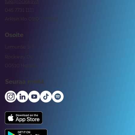
tuki@rockway.fi
045 7731 1111
Arkisin klo 09:00 -15:00
Osoite
Lemuntie 3-5
Rockway Oy
00510 Helsinki
Seuraa meitä