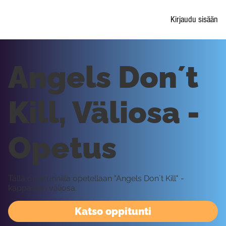
Kirjaudu sisään
Angels Don´t
Kill, Väliosa -
Opetus
Tällä oppitunnilla opetellaan "Angels Don´t Kill" -
kappaleen väliosa.
Katso oppitunti