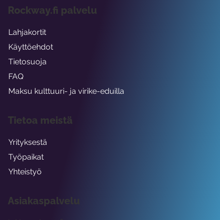
Rockway.fi palvelu
Lahjakortit
Käyttöehdot
Tietosuoja
FAQ
Maksu kulttuuri- ja virike-eduilla
Tietoa meistä
Yrityksestä
Työpaikat
Yhteistyö
Asiakaspalvelu