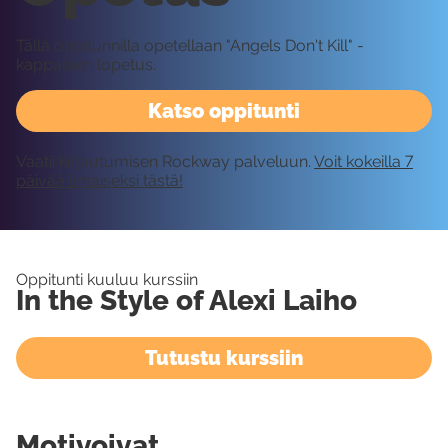
Tällä oppitunnilla opetellaan "Angels Don't Kill" -
kappaleen lopetus.
Katso oppitunti
Vaatii kirjautumisen Rockway palveluun.
Voit kokeilla 7
päivää ilmaiseksi tästä!
Oppitunti kuuluu kurssiin
In the Style of Alexi Laiho
Tutustu kurssiin
Motivoivat