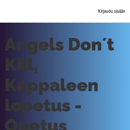
Kirjaudu sisään
Angels Don´t
Kill,
Kappaleen
lopetus -
Opetus