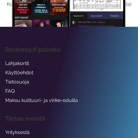
Kokeilemalla ilmaiseksi saat koko sisältömme käyttöösi
viikon ajaksi.
Rockway.fi palvelu
Lahjakortit
Käyttöehdot
Tietosuoja
FAQ
Maksu kulttuuri- ja virike-eduilla
Tietoa meistä
Yrityksestä