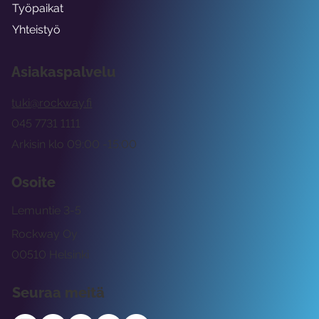
Työpaikat
Yhteistyö
Asiakaspalvelu
tuki@rockway.fi
045 7731 1111
Arkisin klo 09:00 -15:00
Osoite
Lemuntie 3-5
Rockway Oy
00510 Helsinki
Seuraa meitä