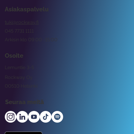
Asiakaspalvelu
tuki@rockway.fi
045 7731 1111
Arkisin klo 09:00 -15:00
Osoite
Lemuntie 3-5
Rockway Oy
00510 Helsinki
Seuraa meitä