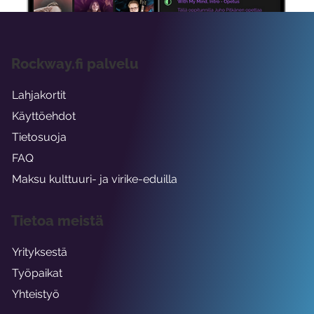
Rockway.fi palvelu
Lahjakortit
Käyttöehdot
Tietosuoja
FAQ
Maksu kulttuuri- ja virike-eduilla
Tietoa meistä
Yrityksestä
Työpaikat
Yhteistyö