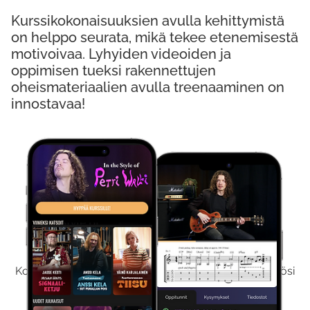
Kurssikokonaisuuksien avulla kehittymistä
on helppo seurata, mikä tekee etenemisestä
motivoivaa. Lyhyiden videoiden ja
oppimisen tueksi rakennettujen
oheismateriaalien avulla treenaaminen on
innostavaa!
Kokeile Ilmaiseksi
Kokeilemalla ilmaiseksi saat koko sisältömme käyttöösi
viikon ajaksi.