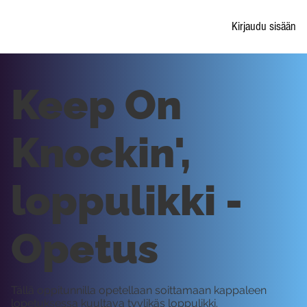
Kirjaudu sisään
Keep On
Knockin',
loppulikki -
Opetus
Tällä oppitunnilla opetellaan soittamaan kappaleen
lopetuksessa kuultava tyylikäs loppulikki.