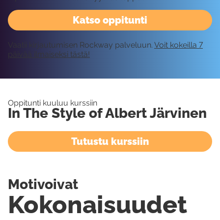
Katso oppitunti
Vaatii kirjautumisen Rockway palveluun.
Voit kokeilla 7
päivää ilmaiseksi tästä!
Oppitunti kuuluu kurssiin
In The Style of Albert Järvinen
Tutustu kurssiin
Motivoivat
Kokonaisuudet