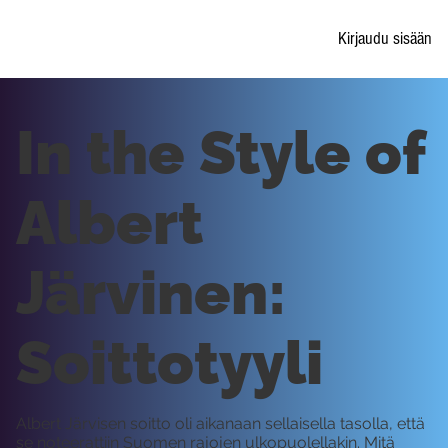
Kirjaudu sisään
In the Style of
Albert
Järvinen:
Soittotyyli
Albert Järvisen soitto oli aikanaan sellaisella tasolla, että
se noteerattiin Suomen rajojen ulkopuolellakin. Mitä