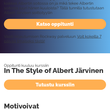
kaikkea Albertin soitossa on ja mikä tekee Albertin
soitosta juuri hänen kuuloista? Tällä tunnilla tutustutaan
Albert Järvisen soittotyyliin
Katso oppitunti
Vaatii kirjautumisen Rockway palveluun.
Voit kokeilla 7
päivää ilmaiseksi tästä!
Oppitunti kuuluu kurssiin
In The Style of Albert Järvinen
Tutustu kurssiin
Motivoivat