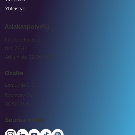
Yhteistyö
Asiakaspalvelu
tuki@rockway.fi
045 7731 1111
Arkisin klo 09:00 -15:00
Osoite
Lemuntie 3-5
Rockway Oy
00510 Helsinki
Seuraa meitä