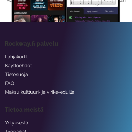
Kokeilemalla ilmaiseksi saat koko sisältömme käyttöösi
viikon ajaksi.
Rockway.fi palvelu
Lahjakortit
Käyttöehdot
Tietosuoja
FAQ
Maksu kulttuuri- ja virike-eduilla
Tietoa meistä
Yrityksestä
Työpaikat