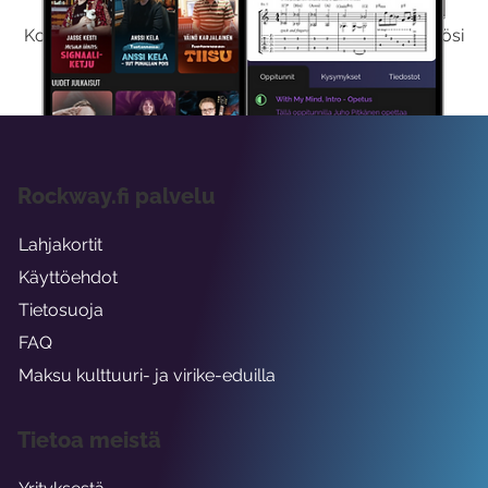
Kokeilemalla ilmaiseksi saat koko sisältömme käyttöösi
viikon ajaksi.
Rockway.fi palvelu
Lahjakortit
Käyttöehdot
Tietosuoja
FAQ
Maksu kulttuuri- ja virike-eduilla
Tietoa meistä