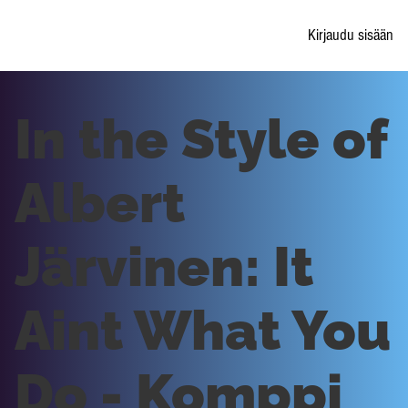
Kirjaudu sisään
In the Style of
Albert
Järvinen: It
Aint What You
Do - Komppi