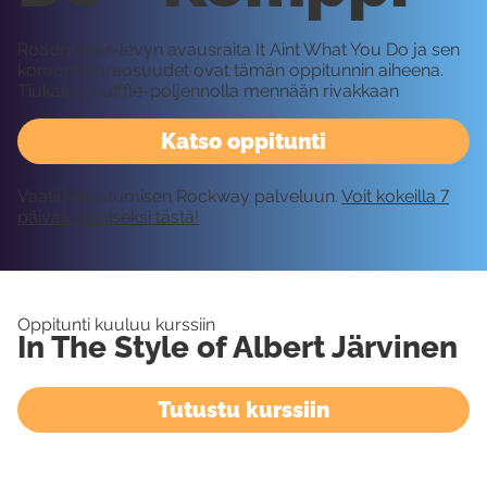
Roadrunner-levyn avausraita It Aint What You Do ja sen
komppikitaraosuudet ovat tämän oppitunnin aiheena.
Tiukalla shufffle-poljennolla mennään rivakkaan
Katso oppitunti
Vaatii kirjautumisen Rockway palveluun.
Voit kokeilla 7
päivää ilmaiseksi tästä!
Oppitunti kuuluu kurssiin
In The Style of Albert Järvinen
Tutustu kurssiin