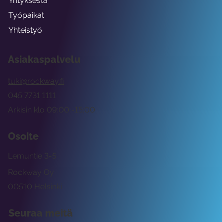
Yrityksestä
Työpaikat
Yhteistyö
Asiakaspalvelu
tuki@rockway.fi
045 7731 1111
Arkisin klo 09:00 -15:00
Osoite
Lemuntie 3-5
Rockway Oy
00510 Helsinki
Seuraa meitä