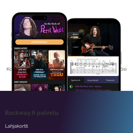
Kokeile Ilmaiseksi
Kokeilemalla ilmaiseksi saat koko sisältömme käyttöösi
viikon ajaksi.
Rockway.fi palvelu
Lahjakortit