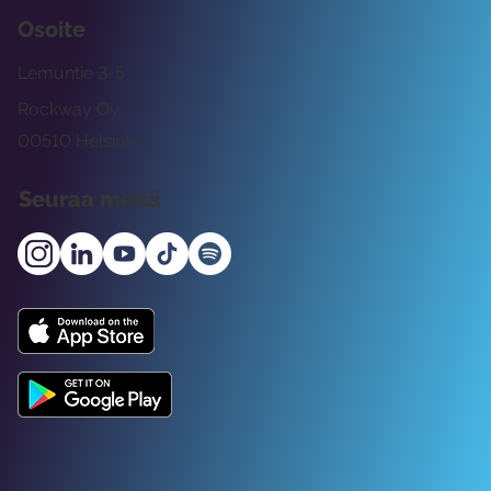
Osoite
Lemuntie 3-5
Rockway Oy
00510 Helsinki
Seuraa meitä