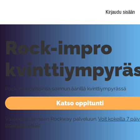
Kirjaudu sisään
Rock-impro
kvinttiympyrä
Rock-improvisointia soinnun äänillä kvinttiympyrässä
Katso oppitunti
Vaatii kirjautumisen Rockway palveluun.
Voit kokeilla 7 päi
ilmaiseksi tästä!