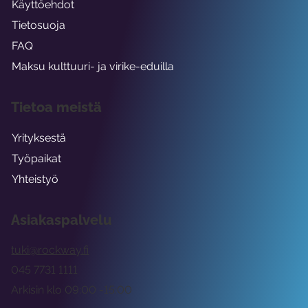
Käyttöehdot
Tietosuoja
FAQ
Maksu kulttuuri- ja virike-eduilla
Tietoa meistä
Yrityksestä
Työpaikat
Yhteistyö
Asiakaspalvelu
tuki@rockway.fi
045 7731 1111
Arkisin klo 09:00 -15:00