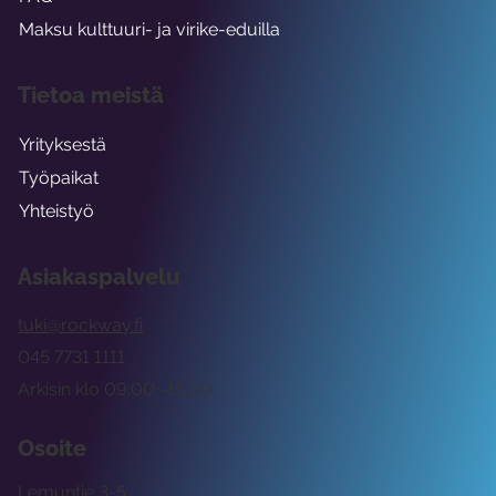
Maksu kulttuuri- ja virike-eduilla
Tietoa meistä
Yrityksestä
Työpaikat
Yhteistyö
Asiakaspalvelu
tuki@rockway.fi
045 7731 1111
Arkisin klo 09:00 -15:00
Osoite
Lemuntie 3-5