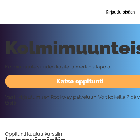
Kirjaudu sisään
Kolmimuuntei
Kolmimuunteisuuden käsite ja merkintätapoja
Katso oppitunti
Vaatii kirjautumisen Rockway palveluun.
Voit kokeilla 7 päi
tästä!
Oppitunti kuuluu kurssiin