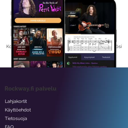
Kokeile Ilmaiseksi
Kokeilemalla ilmaiseksi saat koko sisältömme käyttöösi
viikon ajaksi.
Rockway.fi palvelu
Lahjakortit
Käyttöehdot
Tietosuoja
FAQ