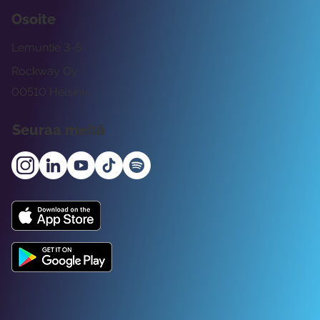
Osoite
Lemuntie 3-5
Rockway Oy
00510 Helsinki
Seuraa meitä