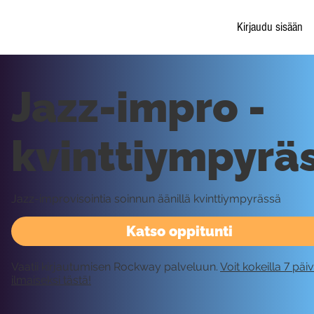
Kirjaudu sisään
Jazz-impro -
kvinttiympyrä
Jazz-improvisointia soinnun äänillä kvinttiympyrässä
Katso oppitunti
Vaatii kirjautumisen Rockway palveluun.
Voit kokeilla 7 päi
ilmaiseksi tästä!