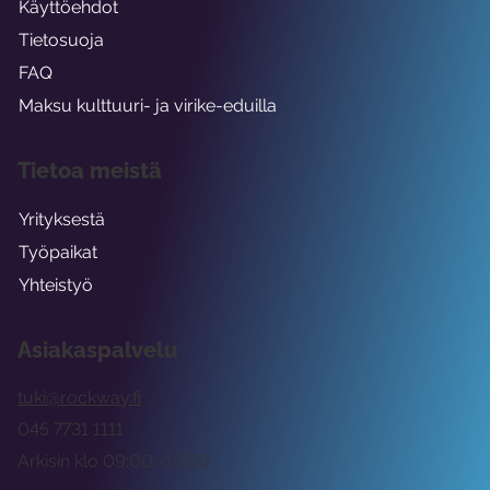
Käyttöehdot
Tietosuoja
FAQ
Maksu kulttuuri- ja virike-eduilla
Tietoa meistä
Yrityksestä
Työpaikat
Yhteistyö
Asiakaspalvelu
tuki@rockway.fi
045 7731 1111
Arkisin klo 09:00 -15:00