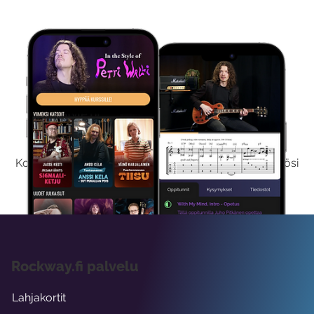
Kokeile Ilmaiseksi
Kokeilemalla ilmaiseksi saat koko sisältömme käyttöösi
viikon ajaksi.
Rockway.fi palvelu
Lahjakortit