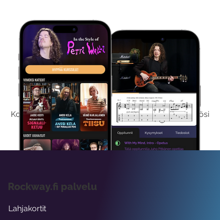
Kokeile Ilmaiseksi
Kokeilemalla ilmaiseksi saat koko sisältömme käyttöösi
viikon ajaksi.
Rockway.fi palvelu
Lahjakortit