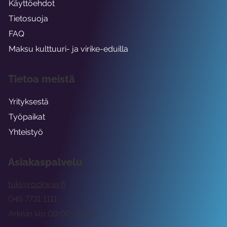
Käyttöehdot
Tietosuoja
FAQ
Maksu kulttuuri- ja virike-eduilla
Tietoa meistä
Yrityksestä
Työpaikat
Yhteistyö
Asiakaspalvelu
tuki@rockway.fi
045 7731 1111
Arkisin klo 09:00 -15:00