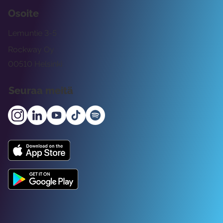
Osoite
Lemuntie 3-5
Rockway Oy
00510 Helsinki
Seuraa meitä