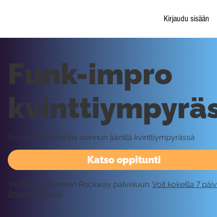
Kirjaudu sisään
Funk-impro
kvinttiympyrä
Funk-improvisointia soinnun äänillä kvinttiympyrässä
Katso oppitunti
Vaatii kirjautumisen Rockway palveluun.
Voit kokeilla 7 päi
ilmaiseksi tästä!