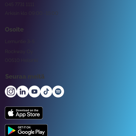
045 7731 1111
Arkisin klo 09:00 -15:00
Osoite
Lemuntie 3-5
Rockway Oy
00510 Helsinki
Seuraa meitä