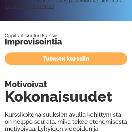
Vaatii kirjautumisen Rockway palveluun.
Voit kokeilla 7
päivää ilmaiseksi tästä!
Oppitunti kuuluu kurssiin
Improvisointia
Tutustu kurssiin
Motivoivat
Kokonaisuudet
Kurssikokonaisuuksien avulla kehittymistä
on helppo seurata, mikä tekee etenemisestä
motivoivaa. Lyhyiden videoiden ja