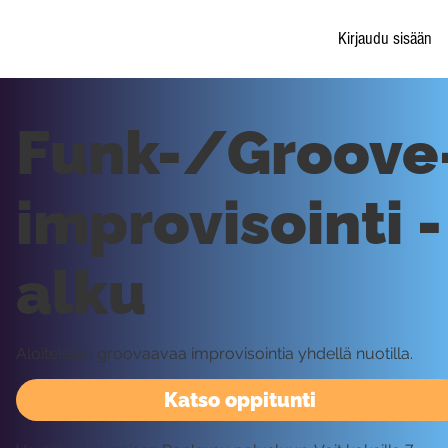
Kirjaudu sisään
Funk-/Groove
improvisointi -
alku
Aloitellaan groovaavaa improvisointia yhdellä nuotilla.
Katso oppitunti