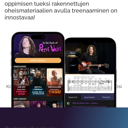
oppimisen tueksi rakennettujen
oheismateriaalien avulla treenaaminen on
innostavaa!
Kokeile Ilmaiseksi
Kokeilemalla ilmaiseksi saat koko sisältömme käyttöösi
viikon ajaksi.