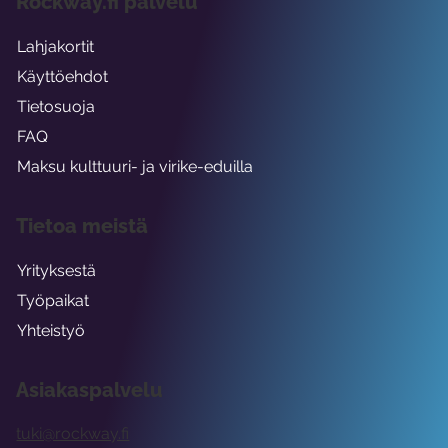
Rockway.fi palvelu
Lahjakortit
Käyttöehdot
Tietosuoja
FAQ
Maksu kulttuuri- ja virike-eduilla
Tietoa meistä
Yrityksestä
Työpaikat
Yhteistyö
Asiakaspalvelu
tuki@rockway.fi