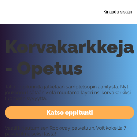
Kirjaudu sisään
Korvakarkkeja
- Opetus
Tällä oppitunnilla jatketaan sampleloopin äänitystä. Nyt
joukkoon lisätään vielä muutama layeri ns. korvakarkiksi
tuomaan syvyyttä.
Katso oppitunti
Vaatii kirjautumisen Rockway palveluun.
Voit kokeilla 7
päivää ilmaiseksi tästä!