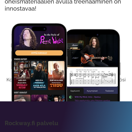
oheismateriaalien avulla treenaaminen on
innostavaa!
Kokeile Ilmaiseksi
Kokeilemalla ilmaiseksi saat koko sisältömme käyttöösi
viikon ajaksi.
Rockway.fi palvelu