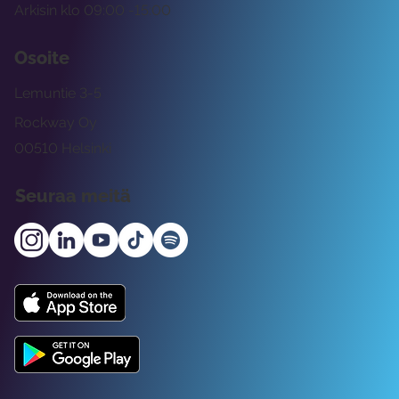
Arkisin klo 09:00 -15:00
Osoite
Lemuntie 3-5
Rockway Oy
00510 Helsinki
Seuraa meitä