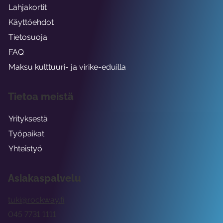
Lahjakortit
Käyttöehdot
Tietosuoja
FAQ
Maksu kulttuuri- ja virike-eduilla
Tietoa meistä
Yrityksestä
Työpaikat
Yhteistyö
Asiakaspalvelu
tuki@rockway.fi
045 7731 1111