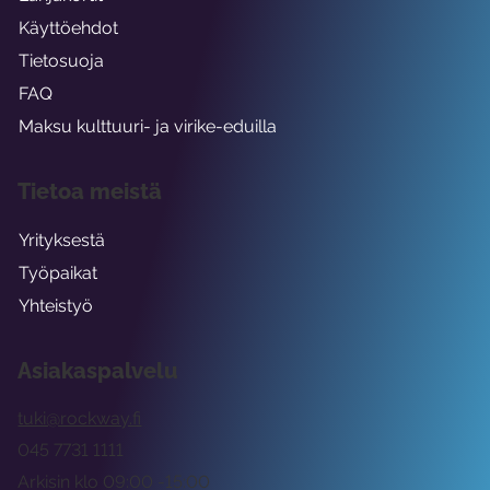
Käyttöehdot
Tietosuoja
FAQ
Maksu kulttuuri- ja virike-eduilla
Tietoa meistä
Yrityksestä
Työpaikat
Yhteistyö
Asiakaspalvelu
tuki@rockway.fi
045 7731 1111
Arkisin klo 09:00 -15:00