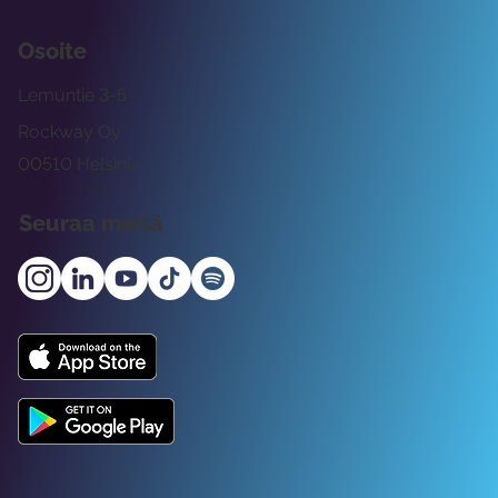
Osoite
Lemuntie 3-5
Rockway Oy
00510 Helsinki
Seuraa meitä