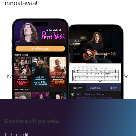
innostavaa!
Kokeile Ilmaiseksi
Kokeilemalla ilmaiseksi saat koko sisältömme käyttöösi
viikon ajaksi.
Rockway.fi palvelu
Lahjakortit