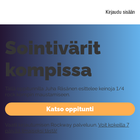
Kirjaudu sisään
Sointivärit
kompissa
Tällä oppitunnilla Juha Räsänen esittelee keinoja 1/4
rock kompin maustamiseen.
Katso oppitunti
Vaatii kirjautumisen Rockway palveluun.
Voit kokeilla 7
päivää ilmaiseksi tästä!