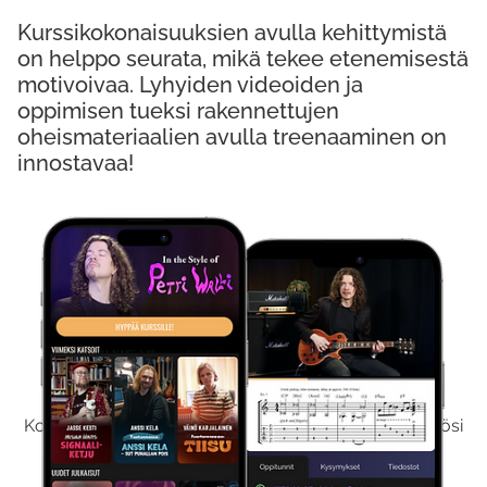
Kurssikokonaisuuksien avulla kehittymistä
on helppo seurata, mikä tekee etenemisestä
motivoivaa. Lyhyiden videoiden ja
oppimisen tueksi rakennettujen
oheismateriaalien avulla treenaaminen on
innostavaa!
Kokeile Ilmaiseksi
Kokeilemalla ilmaiseksi saat koko sisältömme käyttöösi
viikon ajaksi.