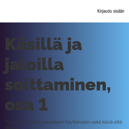
Kirjaudu sisään
Käsillä ja
jaloilla
soittaminen,
osa 1
Tällä oppitunnilla opetellaan käyttämään sekä käsiä että
jalkoja.