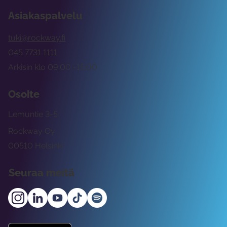
Asiakaspalvelu
tuki@rockway.fi
045 7731 1111
Arkisin klo 09:00 -15:00
Osoite
Lemuntie 3-5
Rockway Oy
00510 Helsinki
Seuraa meitä