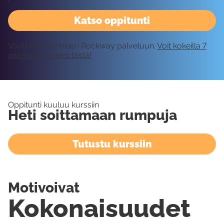
Katso oppitunti
Vaatii kirjautumisen Rockway palveluun.
Voit kokeilla 7
päivää ilmaiseksi tästä!
Oppitunti kuuluu kurssiin
Heti soittamaan rumpuja
Tutustu kurssiin
Motivoivat
Kokonaisuudet