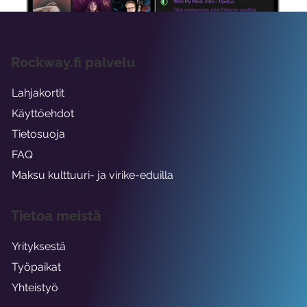
Rockway.fi palvelu
Lahjakortit
Käyttöehdot
Tietosuoja
FAQ
Maksu kulttuuri- ja virike-eduilla
Tietoa meistä
Yrityksestä
Työpaikat
Yhteistyö