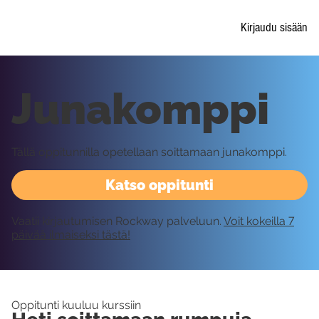
Kirjaudu sisään
Junakomppi
Tällä oppitunnilla opetellaan soittamaan junakomppi.
Katso oppitunti
Vaatii kirjautumisen Rockway palveluun.
Voit kokeilla 7
päivää ilmaiseksi tästä!
Oppitunti kuuluu kurssiin