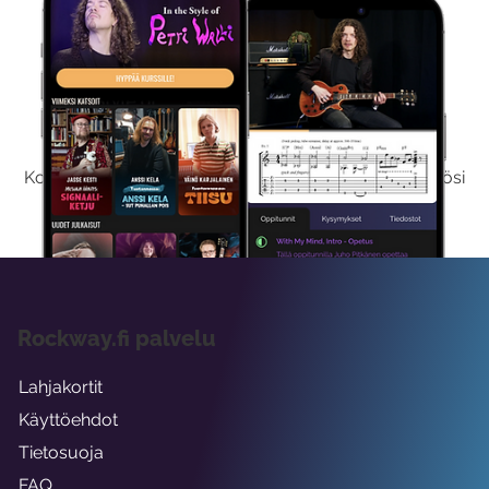
Kokeile Ilmaiseksi
Kokeilemalla ilmaiseksi saat koko sisältömme käyttöösi
viikon ajaksi.
Rockway.fi palvelu
Lahjakortit
Käyttöehdot
Tietosuoja
FAQ