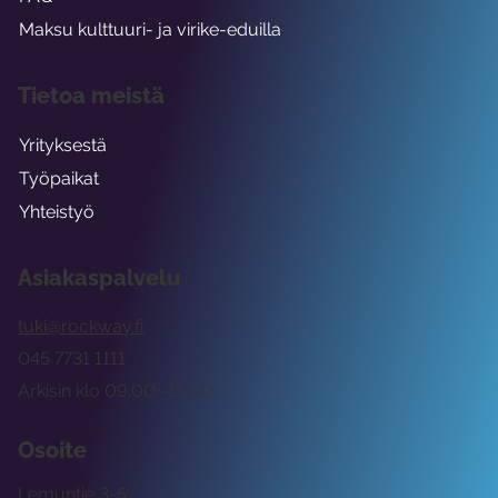
Maksu kulttuuri- ja virike-eduilla
Tietoa meistä
Yrityksestä
Työpaikat
Yhteistyö
Asiakaspalvelu
tuki@rockway.fi
045 7731 1111
Arkisin klo 09:00 -15:00
Osoite
Lemuntie 3-5