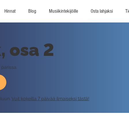
Hinnat
Blog
Musiikintekijöille
Osta lahjaksi
Ti
, osa 2
 parissa.
eluun.
Voit kokeilla 7 päivää ilmaiseksi tästä!