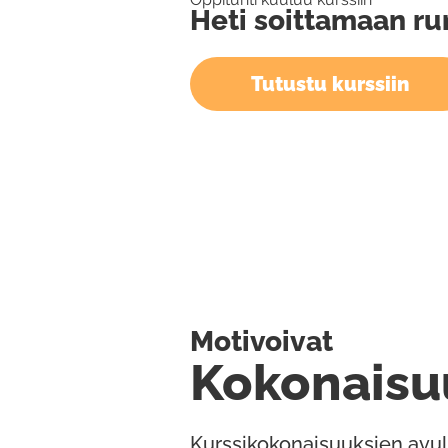
Heti soittamaan r
Tutustu kurssiin
Motivoivat
Kokonaisu
Kurssikokonaisuuksien avul