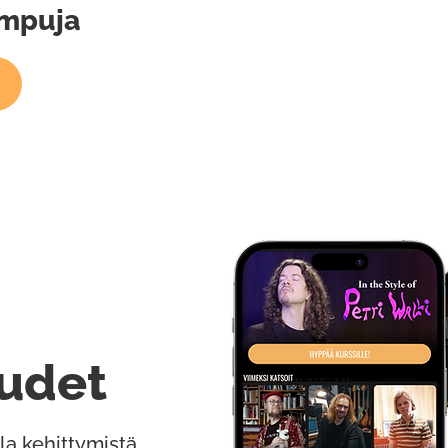
umpuja
udet
la kehittymistä