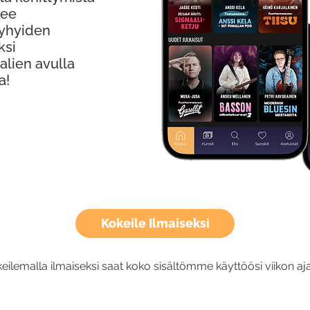
kee
Lyhyiden
ksi
alien avulla
a!
Kokeile Ilmaiseksi
eilemalla ilmaiseksi saat koko sisältömme käyttöösi viikon aja