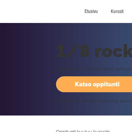
Etusivu
Kurssit
1/8 rock
Oppitunnilla jatketaan beat-kompin
Katso oppitunti
Vaatii kirjautumisen Rockway palv
Oppitunti kuuluu kurssiin