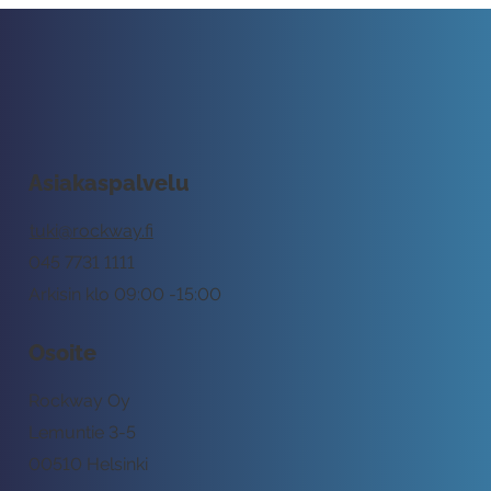
Asiakaspalvelu
tuki@rockway.fi
045 7731 1111
Arkisin klo 09:00 -15:00
Osoite
Rockway Oy
Lemuntie 3-5
00510 Helsinki