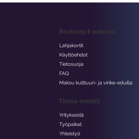
Rockway.fi palvelu
Lahjakortit
Käyttöehdot
Tietosuoja
FAQ
Maksu kulttuuri- ja virike-eduilla
Tietoa meistä
Yrityksestä
Työpaikat
Yhteistyö