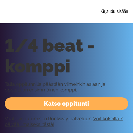
Kirjaudu sisään
1/4 beat -
komppi
Tällä oppitunnilla päästään viimeinkin asiaan ja
opetellaan ensimmäinen komppi.
Katso oppitunti
Vaatii kirjautumisen Rockway palveluun.
Voit kokeilla 7
päivää ilmaiseksi tästä!