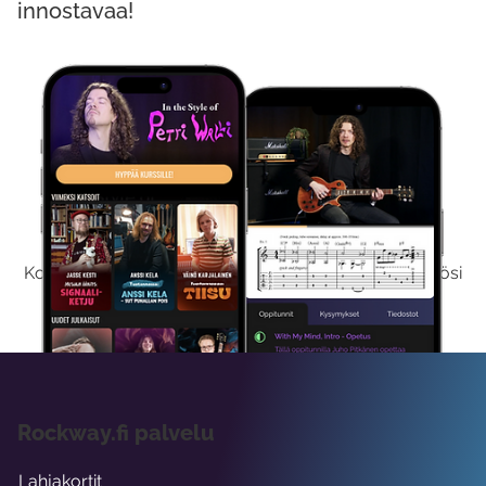
innostavaa!
Kokeile Ilmaiseksi
Kokeilemalla ilmaiseksi saat koko sisältömme käyttöösi
viikon ajaksi.
Rockway.fi palvelu
Lahjakortit