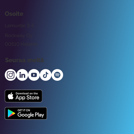
Osoite
Lemuntie 3-5
Rockway Oy
00510 Helsinki
Seuraa meitä