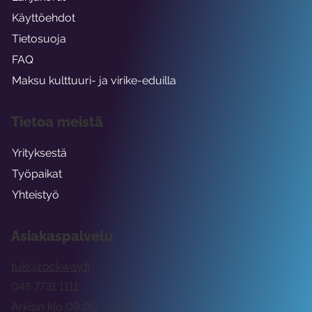
Käyttöehdot
Tietosuoja
FAQ
Maksu kulttuuri- ja virike-eduilla
Tietoa meistä
Yrityksestä
Työpaikat
Yhteistyö
Asiakaspalvelu
tuki@rockway.fi
045 7731 1111
Arkisin klo 09:00 -15:00