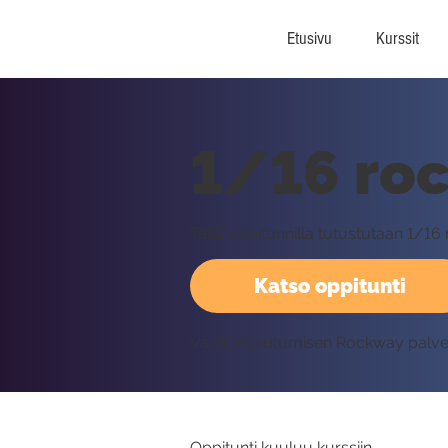
Etusivu
Kurssit
1/16 roc
Tällä oppitunnilla tutustutaan 1/16
Katso oppitunti
Vaatii kirjautumisen Rockway palv
Oppitunti kuuluu kurssiin