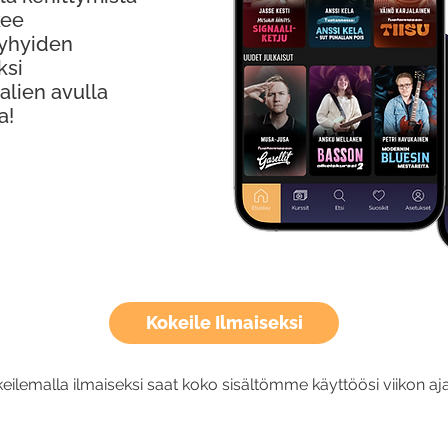
kee
Lyhyiden
ksi
alien avulla
a!
Kokeile Ilmaiseksi
eilemalla ilmaiseksi saat koko sisältömme käyttöösi viikon aja