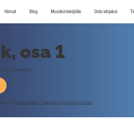
Hinnat
Blog
Musiikintekijöille
Osta lahjaksi
Ti
k, osa 1
 rock-komppiin.
eluun.
Voit kokeilla 7 päivää ilmaiseksi tästä!