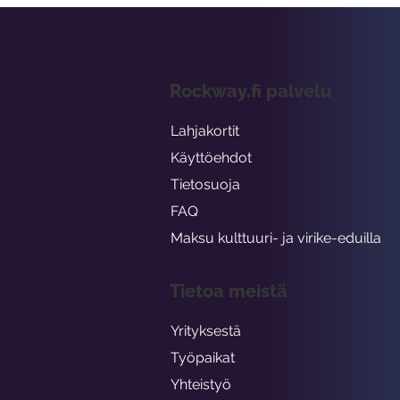
Rockway.fi palvelu
Lahjakortit
Käyttöehdot
Tietosuoja
FAQ
Maksu kulttuuri- ja virike-eduilla
Tietoa meistä
Yrityksestä
Työpaikat
Yhteistyö