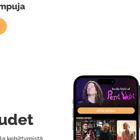
umpuja
udet
la kehittymistä