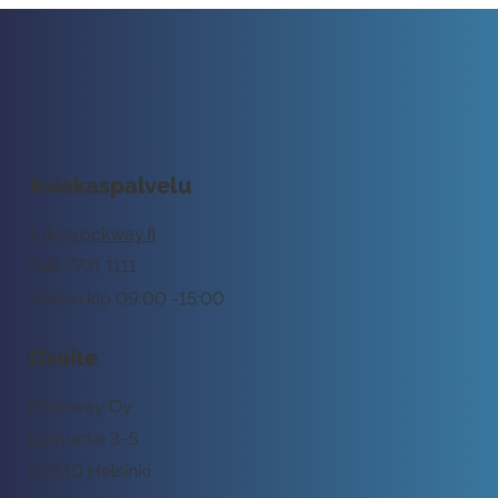
Asiakaspalvelu
tuki@rockway.fi
045 7731 1111
Arkisin klo 09:00 -15:00
Osoite
Rockway Oy
Lemuntie 3-5
00510 Helsinki