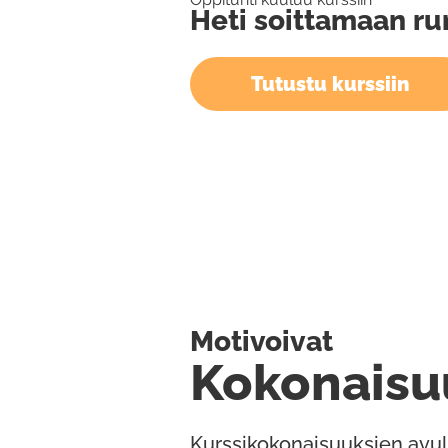
Heti soittamaan r
Tutustu kurssiin
Motivoivat
Kokonaisu
Kurssikokonaisuuksien avul