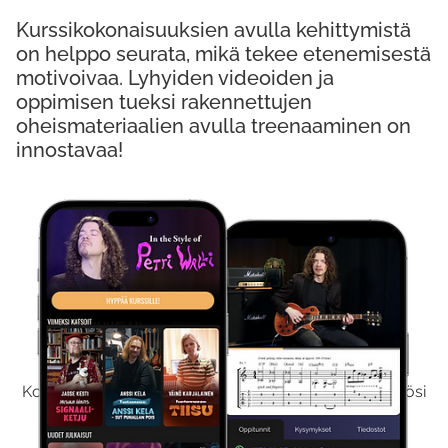
Kurssikokonaisuuksien avulla kehittymistä
on helppo seurata, mikä tekee etenemisestä
motivoivaa. Lyhyiden videoiden ja
oppimisen tueksi rakennettujen
oheismateriaalien avulla treenaaminen on
innostavaa!
Kokeile Ilmaiseksi
Kokeilemalla ilmaiseksi saat koko sisältömme käyttöösi
viikon ajaksi.