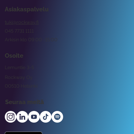
Asiakaspalvelu
tuki@rockway.fi
045 7731 1111
Arkisin klo 09:00 -15:00
Osoite
Lemuntie 3-5
Rockway Oy
00510 Helsinki
Seuraa meitä