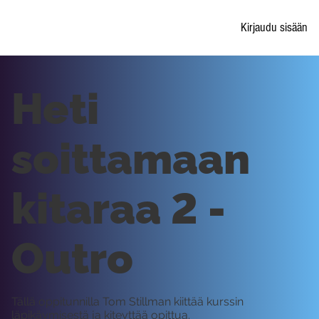
Kirjaudu sisään
Heti
soittamaan
kitaraa 2 -
Outro
Tällä oppitunnilla Tom Stillman kiittää kurssin
läpikäymisestä ja kiteyttää opittua.