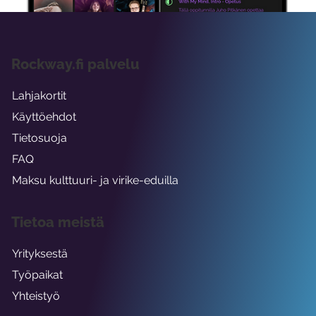
Rockway.fi palvelu
Lahjakortit
Käyttöehdot
Tietosuoja
FAQ
Maksu kulttuuri- ja virike-eduilla
Tietoa meistä
Yrityksestä
Työpaikat
Yhteistyö