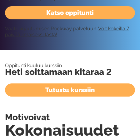
Katso oppitunti
Vaatii kirjautumisen Rockway palveluun.
Voit kokeilla 7
päivää ilmaiseksi tästä!
Oppitunti kuuluu kurssiin
Heti soittamaan kitaraa 2
Tutustu kurssiin
Motivoivat
Kokonaisuudet