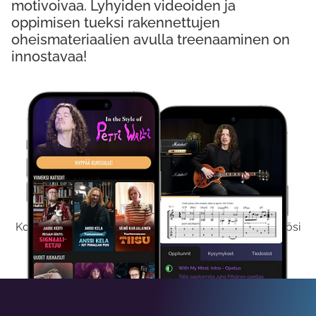
motivoivaa. Lyhyiden videoiden ja
oppimisen tueksi rakennettujen
oheismateriaalien avulla treenaaminen on
innostavaa!
Kokeile Ilmaiseksi
Kokeilemalla ilmaiseksi saat koko sisältömme käyttöösi
viikon ajaksi.