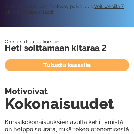
Vaatii kirjautumisen Rockway palveluun.
Voit kokeilla 7
päivää ilmaiseksi tästä!
Oppitunti kuuluu kurssiin
Heti soittamaan kitaraa 2
Tutustu kurssiin
Motivoivat
Kokonaisuudet
Kurssikokonaisuuksien avulla kehittymistä
on helppo seurata, mikä tekee etenemisestä