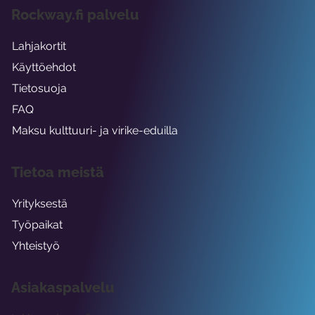
Rockway.fi palvelu
Lahjakortit
Käyttöehdot
Tietosuoja
FAQ
Maksu kulttuuri- ja virike-eduilla
Tietoa meistä
Yrityksestä
Työpaikat
Yhteistyö
Asiakaspalvelu