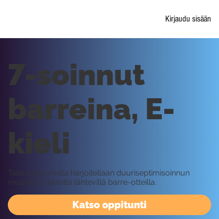
Kirjaudu sisään
7-soinnut
barreina, E-
kieli
Tällä oppitunnilla harjoitellaan duuriseptimisoinnun
muodot E-kieleltä lähtevillä barre-otteilla.
Katso oppitunti