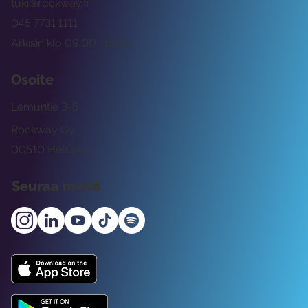
tuki@rockway.fi
045 7731 1111
Arkisin klo 09:00 -15:00
Osoite
Lemuntie 3-5
Rockway Oy
00510 Helsinki
Seuraa meitä