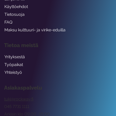
Käyttöehdot
Tietosuoja
FAQ
Maksu kulttuuri- ja virike-eduilla
Tietoa meistä
Yrityksestä
Työpaikat
Yhteistyö
Asiakaspalvelu
tuki@rockway.fi
045 7731 1111
Arkisin klo 09:00 -15:00