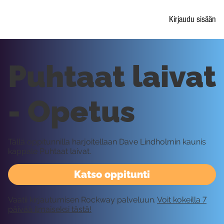
Kirjaudu sisään
Puhtaat laivat
- Opetus
Tällä oppitunnilla harjoitellaan Dave Lindholmin kaunis
kappale Puhtaat laivat.
Katso oppitunti
Vaatii kirjautumisen Rockway palveluun.
Voit kokeilla 7
päivää ilmaiseksi tästä!