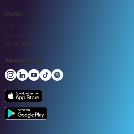
Osoite
Lemuntie 3-5
Rockway Oy
00510 Helsinki
Seuraa meitä