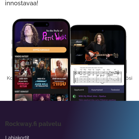
innostavaa!
Kokeile Ilmaiseksi
Kokeilemalla ilmaiseksi saat koko sisältömme käyttöösi
viikon ajaksi.
Rockway.fi palvelu
Lahjakortit