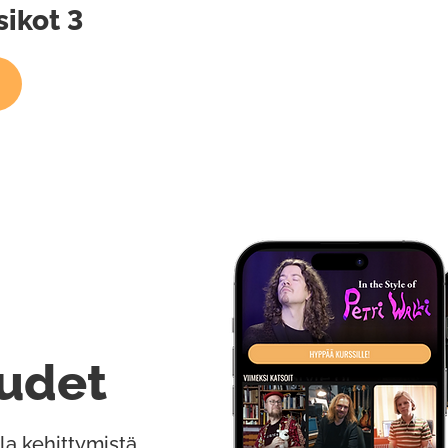
ikot 3
udet
la kehittymistä