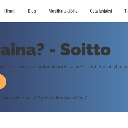
Hinnat
Blog
Musiikintekijöille
Osta lahjaksi
Ti
aina? - Soitto
Mikko Jokisen kanssa kokonaisuudessaan Suurlähettiläät-yhtye
eluun.
Voit kokeilla 7 päivää ilmaiseksi tästä!