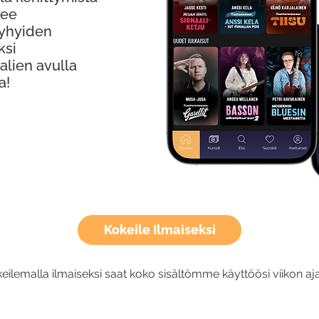
kee
Lyhyiden
ksi
alien avulla
a!
Kokeile Ilmaiseksi
eilemalla ilmaiseksi saat koko sisältömme käyttöösi viikon aja