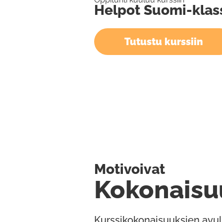
Helpot Suomi-klass
Tutustu kurssiin
Motivoivat
Kokonaisu
Kurssikokonaisuuksien avul