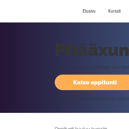
Etusivu
Kurssit
Pitääxun
Tällä oppitunnilla soitetaan läpi 
Katso oppitunti
Vaatii kirjautumisen Rockway palv
Oppitunti kuuluu kurssiin