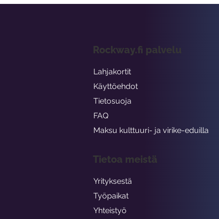
Rockway.fi palvelu
Lahjakortit
Käyttöehdot
Tietosuoja
FAQ
Maksu kulttuuri- ja virike-eduilla
Tietoa meistä
Yrityksestä
Työpaikat
Yhteistyö