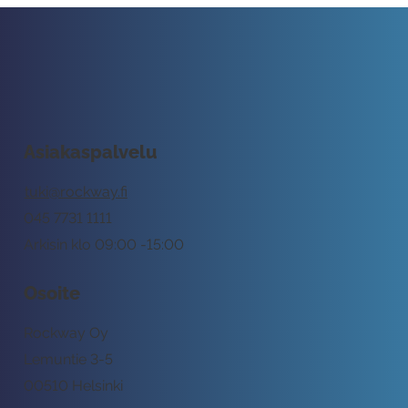
Asiakaspalvelu
tuki@rockway.fi
045 7731 1111
Arkisin klo 09:00 -15:00
Osoite
Rockway Oy
Lemuntie 3-5
00510 Helsinki