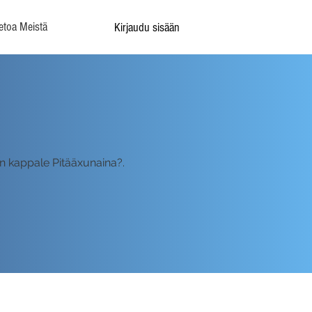
etoa Meistä
Kirjaudu sisään
en kappale Pitääxunaina?.