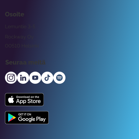
Osoite
Lemuntie 3-5
Rockway Oy
00510 Helsinki
Seuraa meitä