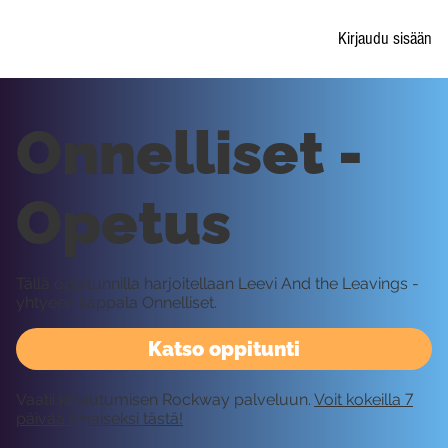
Kirjaudu sisään
Onnelliset -
Opetus
Tällä oppitunnilla harjoitellaan Leevi And the Leavings -
yhtyeen kappala Onnelliset.
Katso oppitunti
Vaatii kirjautumisen Rockway palveluun.
Voit kokeilla 7
päivää ilmaiseksi tästä!