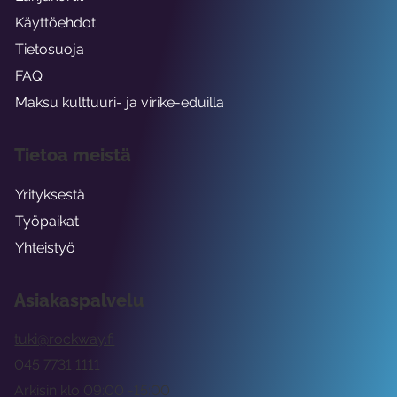
Käyttöehdot
Tietosuoja
FAQ
Maksu kulttuuri- ja virike-eduilla
Tietoa meistä
Yrityksestä
Työpaikat
Yhteistyö
Asiakaspalvelu
tuki@rockway.fi
045 7731 1111
Arkisin klo 09:00 -15:00