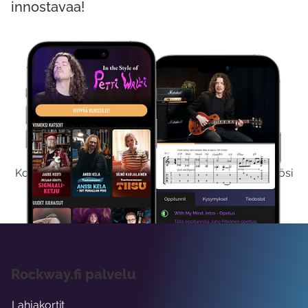
innostavaa!
Kokeile Ilmaiseksi
Kokeilemalla ilmaiseksi saat koko sisältömme käyttöösi
viikon ajaksi.
Rockway.fi palvelu
Lahjakortit