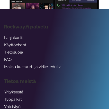
Rockway.fi palvelu
Lahjakortit
Käyttöehdot
Tietosuoja
FAQ
Maksu kulttuuri- ja virike-eduilla
Tietoa meistä
Yrityksestä
Työpaikat
Yhteistyö