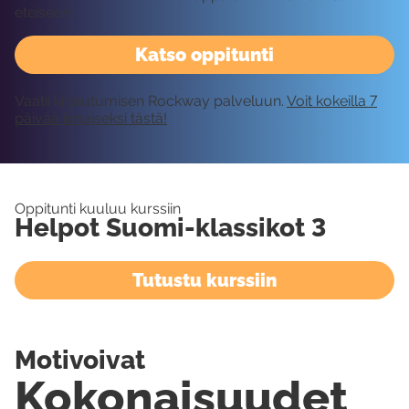
eteiseen.
Katso oppitunti
Vaatii kirjautumisen Rockway palveluun.
Voit kokeilla 7
päivää ilmaiseksi tästä!
Oppitunti kuuluu kurssiin
Helpot Suomi-klassikot 3
Tutustu kurssiin
Motivoivat
Kokonaisuudet