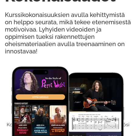
Kurssikokonaisuuksien avulla kehittymistä
on helppo seurata, mikä tekee etenemisestä
motivoivaa. Lyhyiden videoiden ja
oppimisen tueksi rakennettujen
oheismateriaalien avulla treenaaminen on
innostavaa!
Kokeile Ilmaiseksi
Kokeilemalla ilmaiseksi saat koko sisältömme käyttöösi
viikon ajaksi.