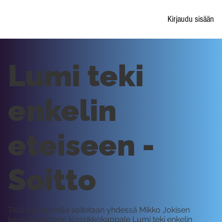
Kirjaudu sisään
Lumi teki
enkelin
eteiseen -
Soitto
Tällä oppitunnilla soitetaan yhdessä Mikko Jokisen
kanssa Hectorin klassikkokappale Lumi teki enkelin