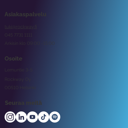
Asiakaspalvelu
tuki@rockway.fi
045 7731 1111
Arkisin klo 09:00 -15:00
Osoite
Lemuntie 3-5
Rockway Oy
00510 Helsinki
Seuraa meitä