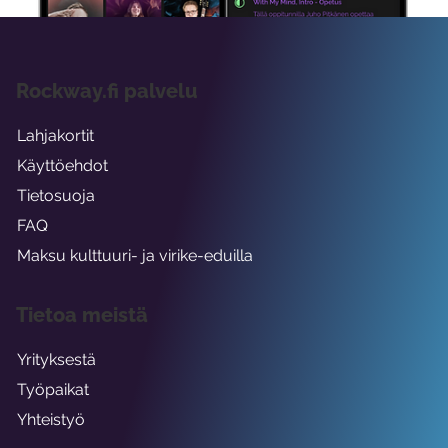
Rockway.fi palvelu
Lahjakortit
Käyttöehdot
Tietosuoja
FAQ
Maksu kulttuuri- ja virike-eduilla
Tietoa meistä
Yrityksestä
Työpaikat
Yhteistyö