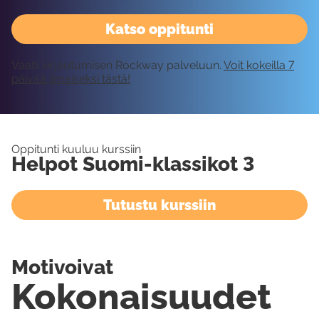
Katso oppitunti
Vaatii kirjautumisen Rockway palveluun.
Voit kokeilla 7
päivää ilmaiseksi tästä!
Oppitunti kuuluu kurssiin
Helpot Suomi-klassikot 3
Tutustu kurssiin
Motivoivat
Kokonaisuudet