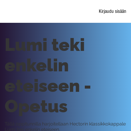
Kirjaudu sisään
Lumi teki
enkelin
eteiseen -
Opetus
Tällä oppitunnilla harjoitellaan Hectorin klassikkokappale
Lumi teki enkelin eteiseen.