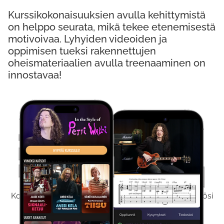
Kurssikokonaisuuksien avulla kehittymistä
on helppo seurata, mikä tekee etenemisestä
motivoivaa. Lyhyiden videoiden ja
oppimisen tueksi rakennettujen
oheismateriaalien avulla treenaaminen on
innostavaa!
Kokeile Ilmaiseksi
Kokeilemalla ilmaiseksi saat koko sisältömme käyttöösi
viikon ajaksi.