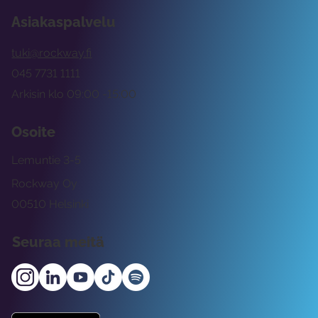
Asiakaspalvelu
tuki@rockway.fi
045 7731 1111
Arkisin klo 09:00 -15:00
Osoite
Lemuntie 3-5
Rockway Oy
00510 Helsinki
Seuraa meitä