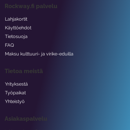
Rockway.fi palvelu
Lahjakortit
Käyttöehdot
Tietosuoja
FAQ
Maksu kulttuuri- ja virike-eduilla
Tietoa meistä
Yrityksestä
Työpaikat
Yhteistyö
Asiakaspalvelu