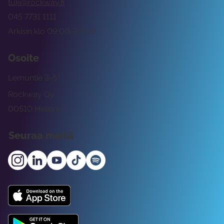
tuki@rockway.fi
045 7731 1111
Arkisin klo 09:00 -15:00
Osoite
Lemuntie 3-5
Rockway Oy
00510 Helsinki
Seuraa meitä