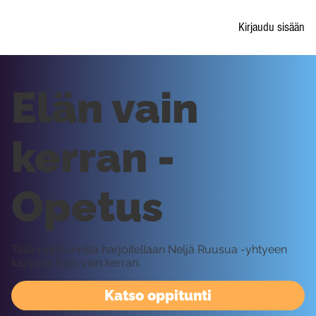
Kirjaudu sisään
Elän vain
kerran -
Opetus
Tällä oppitunnilla harjoitellaan Neljä Ruusua -yhtyeen
kappale Elän vain kerran.
Katso oppitunti