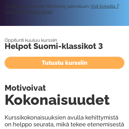
Vaatii kirjautumisen Rockway palveluun.
Voit kokeilla 7
päivää ilmaiseksi tästä!
Oppitunti kuuluu kurssiin
Helpot Suomi-klassikot 3
Tutustu kurssiin
Motivoivat
Kokonaisuudet
Kurssikokonaisuuksien avulla kehittymistä
on helppo seurata, mikä tekee etenemisestä