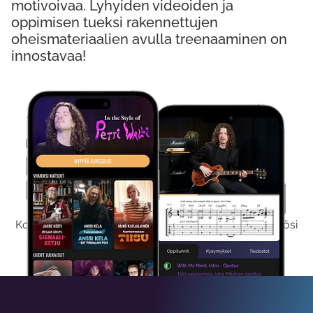
motivoivaa. Lyhyiden videoiden ja
oppimisen tueksi rakennettujen
oheismateriaalien avulla treenaaminen on
innostavaa!
Kokeile Ilmaiseksi
Kokeilemalla ilmaiseksi saat koko sisältömme käyttöösi
viikon ajaksi.