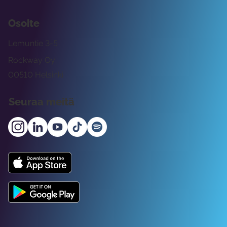
Osoite
Lemuntie 3-5
Rockway Oy
00510 Helsinki
Seuraa meitä