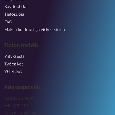
Käyttöehdot
Tietosuoja
FAQ
Maksu kulttuuri- ja virike-eduilla
Tietoa meistä
Yrityksestä
Työpaikat
Yhteistyö
Asiakaspalvelu
tuki@rockway.fi
045 7731 1111
Arkisin klo 09:00 -15:00