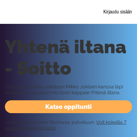
Kirjaudu sisään
Yhtenä iltana
- Soitto
Tällä oppitunnilla soitetaan Mikko Jokisen kanssa läpi
kokonaisuudessaan Hectorin kappale Yhtenä iltana.
Katso oppitunti
Vaatii kirjautumisen Rockway palveluun.
Voit kokeilla 7
päivää ilmaiseksi tästä!