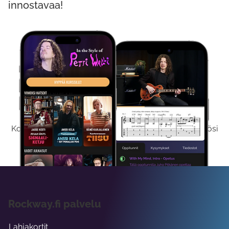
innostavaa!
Kokeile Ilmaiseksi
Kokeilemalla ilmaiseksi saat koko sisältömme käyttöösi
viikon ajaksi.
Rockway.fi palvelu
Lahjakortit