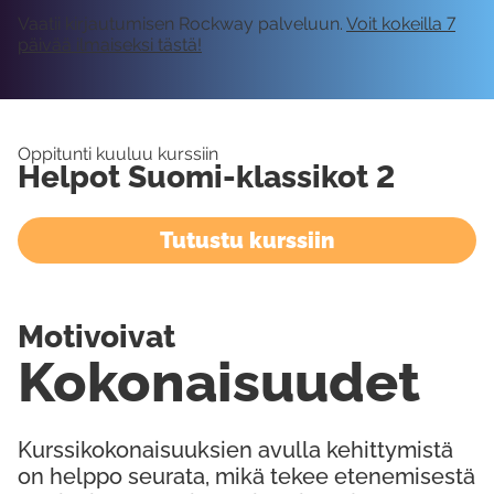
Vaatii kirjautumisen Rockway palveluun.
Voit kokeilla 7
päivää ilmaiseksi tästä!
Oppitunti kuuluu kurssiin
Helpot Suomi-klassikot 2
Tutustu kurssiin
Motivoivat
Kokonaisuudet
Kurssikokonaisuuksien avulla kehittymistä
on helppo seurata, mikä tekee etenemisestä