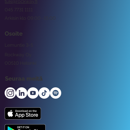
tuki@rockway.fi
045 7731 1111
Arkisin klo 09:00 -15:00
Osoite
Lemuntie 3-5
Rockway Oy
00510 Helsinki
Seuraa meitä