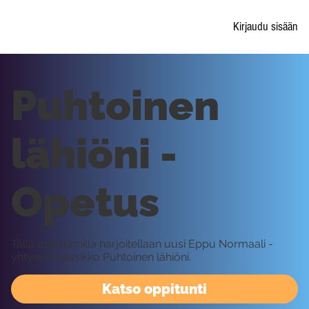
Kirjaudu sisään
Puhtoinen
lähiöni -
Opetus
Tällä oppitunnilla harjoitellaan uusi Eppu Normaali -
yhtyeen klassikko Puhtoinen lähiöni.
Katso oppitunti