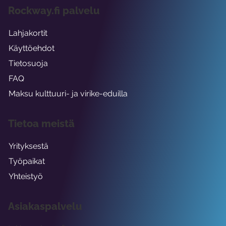
Rockway.fi palvelu
Lahjakortit
Käyttöehdot
Tietosuoja
FAQ
Maksu kulttuuri- ja virike-eduilla
Tietoa meistä
Yrityksestä
Työpaikat
Yhteistyö
Asiakaspalvelu