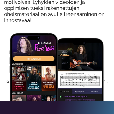
motivoivaa. Lyhyiden videoiden ja
oppimisen tueksi rakennettujen
oheismateriaalien avulla treenaaminen on
innostavaa!
Kokeile Ilmaiseksi
Kokeilemalla ilmaiseksi saat koko sisältömme käyttöösi
viikon ajaksi.