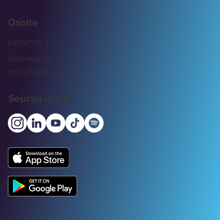
Osoite
Lemuntie 3-5
Rockway Oy
00510 Helsinki
Seuraa meitä