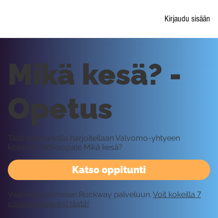
Kirjaudu sisään
Mikä kesä? -
Opetus
Tällä oppitunnilla harjoitellaan Valvomo-yhtyeen
kesäinen hittikappale Mikä kesä?
Katso oppitunti
Vaatii kirjautumisen Rockway palveluun.
Voit kokeilla 7
päivää ilmaiseksi tästä!