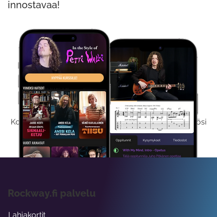
innostavaa!
Kokeile Ilmaiseksi
Kokeilemalla ilmaiseksi saat koko sisältömme käyttöösi
viikon ajaksi.
Rockway.fi palvelu
Lahjakortit