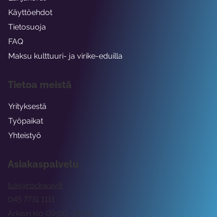
Käyttöehdot
Tietosuoja
FAQ
Maksu kulttuuri- ja virike-eduilla
Tietoa meistä
Yrityksestä
Työpaikat
Yhteistyö
Asiakaspalvelu
tuki@rockway.fi
045 7731 1111
Arkisin klo 09:00 -15:00