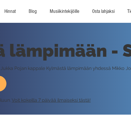
Hinnat
Blog
Musiikintekijöille
Osta lahjaksi
Ti
 lämpimään - S
n Jukka Pojan kappale Kylmästä lämpimään yhdessä Mikko Jo
eluun.
Voit kokeilla 7 päivää ilmaiseksi tästä!