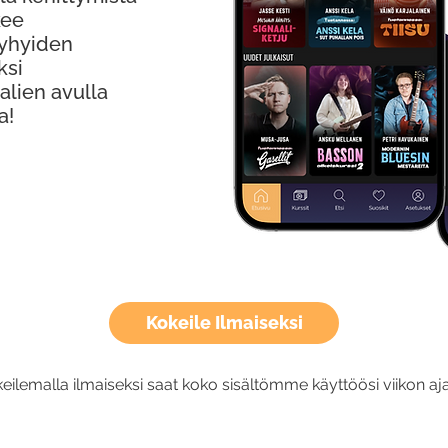
kee
Lyhyiden
ksi
alien avulla
a!
Kokeile Ilmaiseksi
eilemalla ilmaiseksi saat koko sisältömme käyttöösi viikon aja