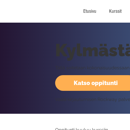
Etusivu
Kurssit
Kylmästä
Tällä soitetaan kokonaisuudessaa
Katso oppitunti
Vaatii kirjautumisen Rockway palv
Oppitunti kuuluu kurssiin