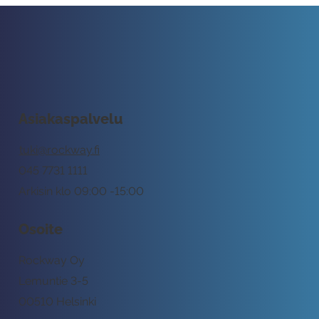
Asiakaspalvelu
tuki@rockway.fi
045 7731 1111
Arkisin klo 09:00 -15:00
Osoite
Rockway Oy
Lemuntie 3-5
00510 Helsinki