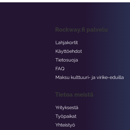
Rockway.fi palvelu
Lahjakortit
Käyttöehdot
Tietosuoja
FAQ
Maksu kulttuuri- ja virike-eduilla
Tietoa meistä
Yrityksestä
Työpaikat
Yhteistyö