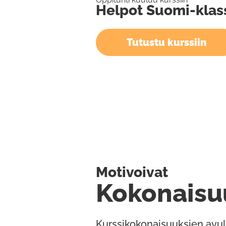
Helpot Suomi-klass
Tutustu kurssiin
Motivoivat
Kokonaisu
Kurssikokonaisuuksien avul