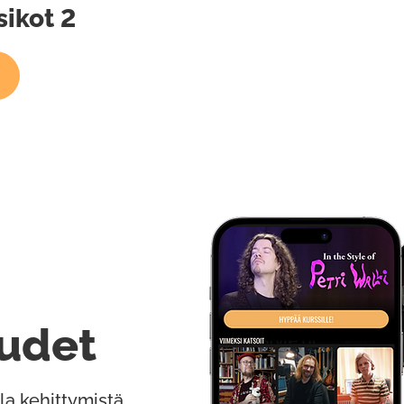
ikot 2
udet
la kehittymistä