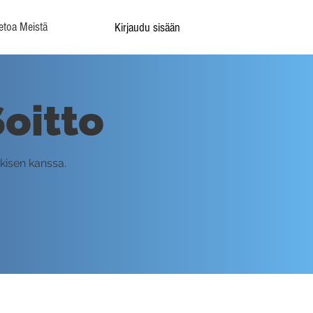
etoa Meistä
Kirjaudu sisään
oitto
kisen kanssa.