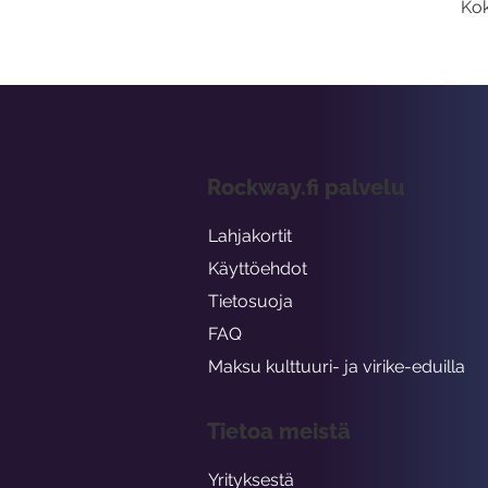
Kok
Rockway.fi palvelu
Lahjakortit
Käyttöehdot
Tietosuoja
FAQ
Maksu kulttuuri- ja virike-eduilla
Tietoa meistä
Yrityksestä