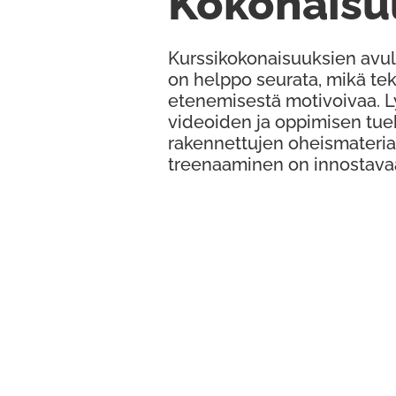
Kokonaisu
Kurssikokonaisuuksien avul
on helppo seurata, mikä te
etenemisestä motivoivaa. 
videoiden ja oppimisen tue
rakennettujen oheismateria
treenaaminen on innostava