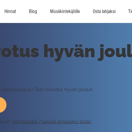
Hinnat
Blog
Musiikintekijöille
Osta lahjaksi
Ti
votus hyvän joul
ä läpi joululaulu Taas toivotus hyvän joulun.
eluun.
Voit kokeilla 7 päivää ilmaiseksi tästä!