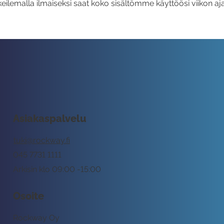
eilemalla ilmaiseksi saat koko sisältömme käyttöösi viikon aja
Asiakaspalvelu
tuki@rockway.fi
045 7731 1111
Arkisin klo 09:00 -15:00
Osoite
Rockway Oy