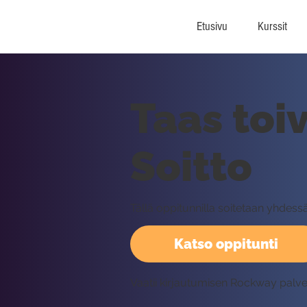
Etusivu
Kurssit
Taas toi
Soitto
Tällä oppitunnilla soitetaan yhdess
Katso oppitunti
Vaatii kirjautumisen Rockway palv