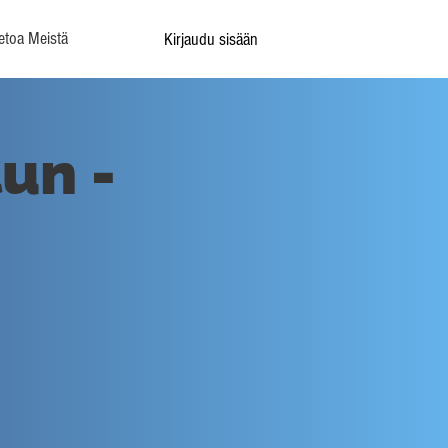
etoa Meistä
Kirjaudu sisään
un -