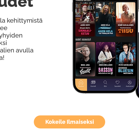
udet
la kehittymistä
kee
Lyhyiden
ksi
alien avulla
a!
Kokeile Ilmaiseksi