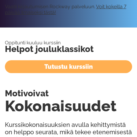
Vaatii kirjautumisen Rockway palveluun.
Voit kokeilla 7
päivää ilmaiseksi tästä!
Oppitunti kuuluu kurssiin
Helpot jouluklassikot
Tutustu kurssiin
Motivoivat
Kokonaisuudet
Kurssikokonaisuuksien avulla kehittymistä
on helppo seurata, mikä tekee etenemisestä