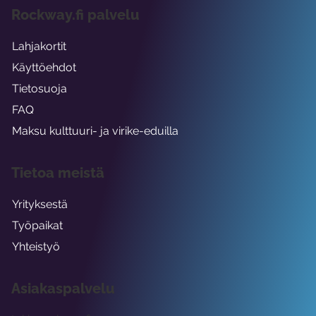
Rockway.fi palvelu
Lahjakortit
Käyttöehdot
Tietosuoja
FAQ
Maksu kulttuuri- ja virike-eduilla
Tietoa meistä
Yrityksestä
Työpaikat
Yhteistyö
Asiakaspalvelu