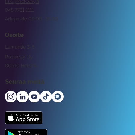
tuki@rockway.fi
045 7731 1111
Arkisin klo 09:00 -15:00
Osoite
Lemuntie 3-5
Rockway Oy
00510 Helsinki
Seuraa meitä