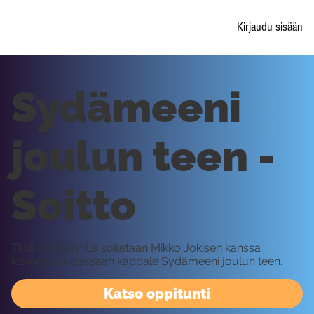
Kirjaudu sisään
Sydämeeni
joulun teen -
Soitto
Tällä oppitunnilla soitetaan Mikko Jokisen kanssa
kokonaisuudessaan kappale Sydämeeni joulun teen.
Katso oppitunti