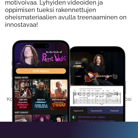
motivoivaa. Lyhyiden videoiden ja
oppimisen tueksi rakennettujen
oheismateriaalien avulla treenaaminen on
innostavaa!
Kokeile Ilmaiseksi
Kokeilemalla ilmaiseksi saat koko sisältömme käyttöösi
viikon ajaksi.