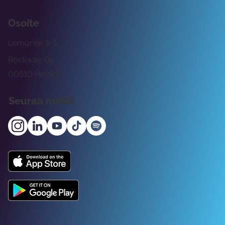
Osoite
Lemuntie 3-5
Rockway Oy
00510 Helsinki
Seuraa meitä