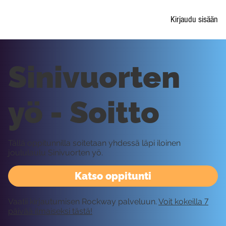
Kirjaudu sisään
Sinivuorten
yö - Soitto
Tällä oppitunnilla soitetaan yhdessä läpi iloinen
joululaulu Sinivuorten yö.
Katso oppitunti
Vaatii kirjautumisen Rockway palveluun.
Voit kokeilla 7
päivää ilmaiseksi tästä!