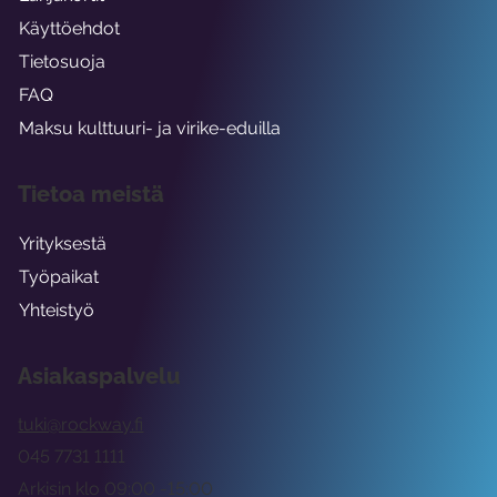
Käyttöehdot
Tietosuoja
FAQ
Maksu kulttuuri- ja virike-eduilla
Tietoa meistä
Yrityksestä
Työpaikat
Yhteistyö
Asiakaspalvelu
tuki@rockway.fi
045 7731 1111
Arkisin klo 09:00 -15:00