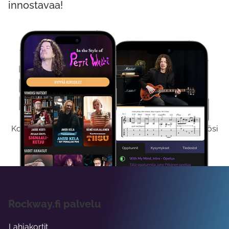
innostavaa!
Kokeile Ilmaiseksi
Kokeilemalla ilmaiseksi saat koko sisältömme käyttöösi
viikon ajaksi.
Rockway.fi palvelu
Lahjakortit