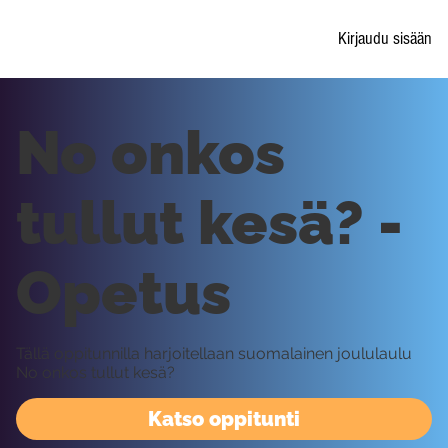
Kirjaudu sisään
No onkos
tullut kesä? -
Opetus
Tällä oppitunnilla harjoitellaan suomalainen joululaulu
No onkos tullut kesä?
Katso oppitunti