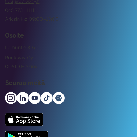
tuki@rockway.fi
045 7731 1111
Arkisin klo 09:00 -15:00
Osoite
Lemuntie 3-5
Rockway Oy
00510 Helsinki
Seuraa meitä