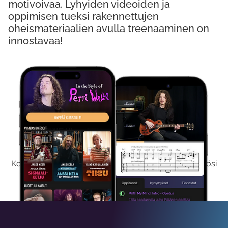
motivoivaa. Lyhyiden videoiden ja
oppimisen tueksi rakennettujen
oheismateriaalien avulla treenaaminen on
innostavaa!
Kokeile Ilmaiseksi
Kokeilemalla ilmaiseksi saat koko sisältömme käyttöösi
viikon ajaksi.