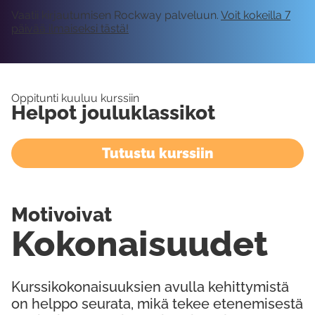
Vaatii kirjautumisen Rockway palveluun.
Voit kokeilla 7
päivää ilmaiseksi tästä!
Oppitunti kuuluu kurssiin
Helpot jouluklassikot
Tutustu kurssiin
Motivoivat
Kokonaisuudet
Kurssikokonaisuuksien avulla kehittymistä
on helppo seurata, mikä tekee etenemisestä