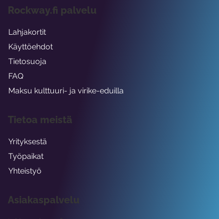
Rockway.fi palvelu
Lahjakortit
Käyttöehdot
Tietosuoja
FAQ
Maksu kulttuuri- ja virike-eduilla
Tietoa meistä
Yrityksestä
Työpaikat
Yhteistyö
Asiakaspalvelu