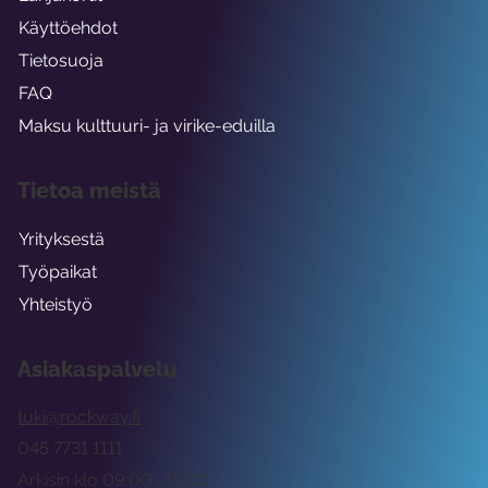
Käyttöehdot
Tietosuoja
FAQ
Maksu kulttuuri- ja virike-eduilla
Tietoa meistä
Yrityksestä
Työpaikat
Yhteistyö
Asiakaspalvelu
tuki@rockway.fi
045 7731 1111
Arkisin klo 09:00 -15:00