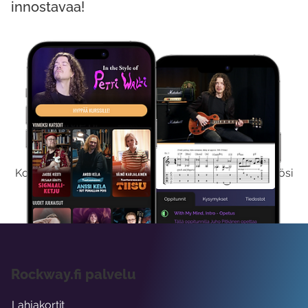
innostavaa!
Kokeile Ilmaiseksi
Kokeilemalla ilmaiseksi saat koko sisältömme käyttöösi
viikon ajaksi.
Rockway.fi palvelu
Lahjakortit