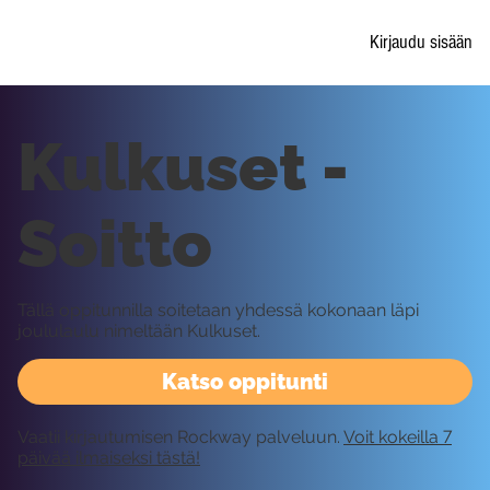
Kirjaudu sisään
Kulkuset -
Soitto
Tällä oppitunnilla soitetaan yhdessä kokonaan läpi
joululaulu nimeltään Kulkuset.
Katso oppitunti
Vaatii kirjautumisen Rockway palveluun.
Voit kokeilla 7
päivää ilmaiseksi tästä!