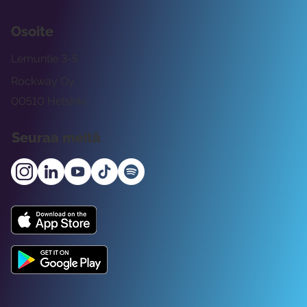
Osoite
Lemuntie 3-5
Rockway Oy
00510 Helsinki
Seuraa meitä