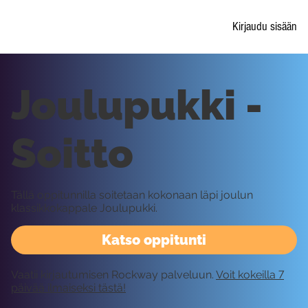
Kirjaudu sisään
Joulupukki -
Soitto
Tällä oppitunnilla soitetaan kokonaan läpi joulun
klassikkokappale Joulupukki.
Katso oppitunti
Vaatii kirjautumisen Rockway palveluun.
Voit kokeilla 7
päivää ilmaiseksi tästä!