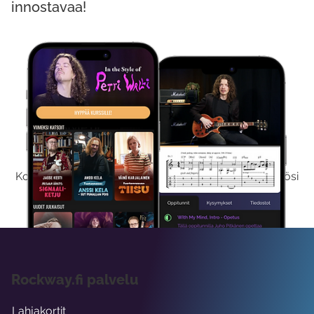
innostavaa!
Kokeile Ilmaiseksi
Kokeilemalla ilmaiseksi saat koko sisältömme käyttöösi
viikon ajaksi.
Rockway.fi palvelu
Lahjakortit