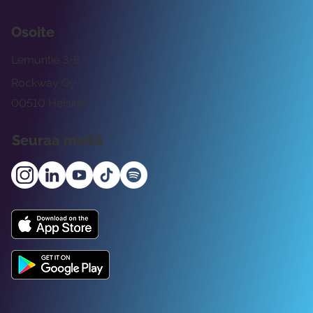
Osoite
Lemuntie 3-5
Rockway Oy
00510 Helsinki
Seuraa meitä