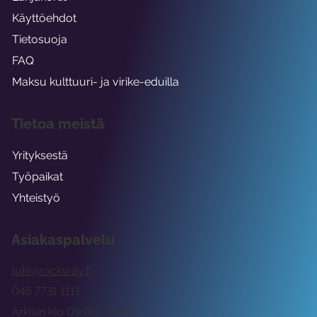
Käyttöehdot
Tietosuoja
FAQ
Maksu kulttuuri- ja virike-eduilla
Tietoa meistä
Yrityksestä
Työpaikat
Yhteistyö
Asiakaspalvelu
tuki@rockway.fi
045 7731 1111
Arkisin klo 09:00 -15:00