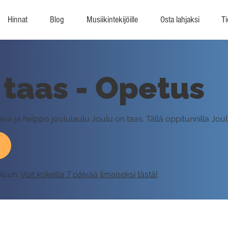
Hinnat
Blog
Musiikintekijöille
Osta lahjaksi
Ti
 taas - Opetus
ava ja helppo joululaulu Joulu on taas. Tällä oppitunnilla Joul
eluun.
Voit kokeilla 7 päivää ilmaiseksi tästä!