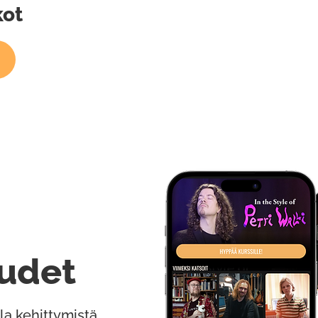
kot
udet
la kehittymistä