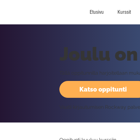
Etusivu
Kurssit
Joulu on
Tällä oppitunnilla harjoitellaan muk
Katso oppitunti
Vaatii kirjautumisen Rockway palv
Oppitunti kuuluu kurssiin