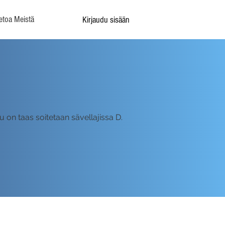
etoa Meistä
Kirjaudu sisään
u on taas soitetaan sävellajissa D.