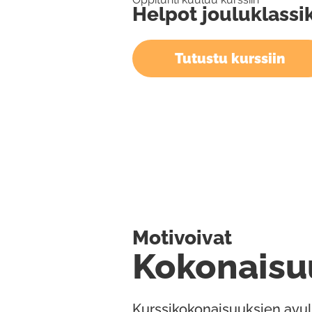
Helpot jouluklassi
Tutustu kurssiin
Motivoivat
Kokonaisu
Kurssikokonaisuuksien avul