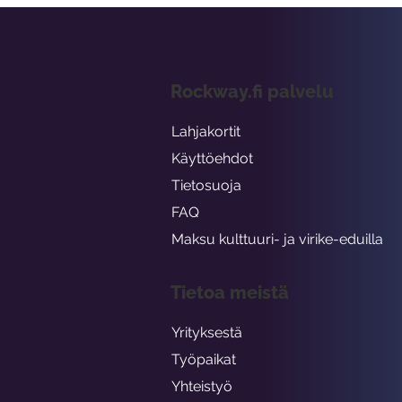
Rockway.fi palvelu
Lahjakortit
Käyttöehdot
Tietosuoja
FAQ
Maksu kulttuuri- ja virike-eduilla
Tietoa meistä
Yrityksestä
Työpaikat
Yhteistyö