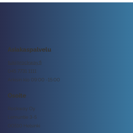
Asiakaspalvelu
tuki@rockway.fi
045 7731 1111
Arkisin klo 09:00 -15:00
Osoite
Rockway Oy
Lemuntie 3-5
00510 Helsinki