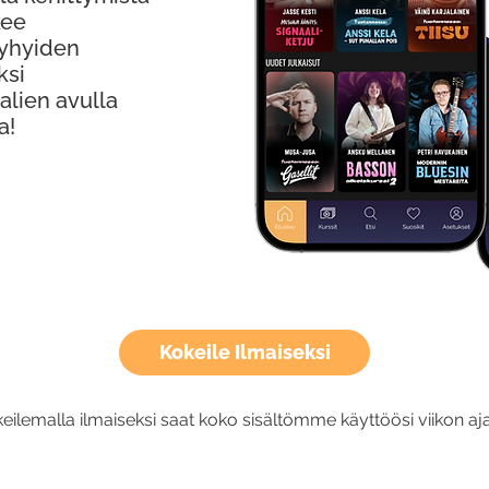
kee
Lyhyiden
ksi
alien avulla
a!
Kokeile Ilmaiseksi
eilemalla ilmaiseksi saat koko sisältömme käyttöösi viikon aja