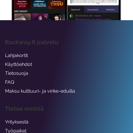
viikon ajaksi.
Rockway.fi palvelu
Lahjakortit
Käyttöehdot
Tietosuoja
FAQ
Maksu kulttuuri- ja virike-eduilla
Tietoa meistä
Yrityksestä
Työpaikat