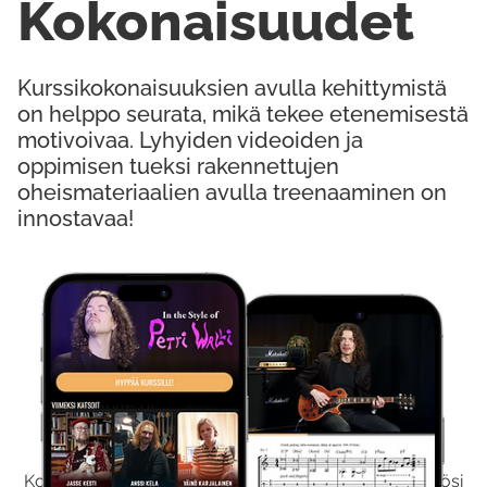
Kokonaisuudet
Kurssikokonaisuuksien avulla kehittymistä
on helppo seurata, mikä tekee etenemisestä
motivoivaa. Lyhyiden videoiden ja
oppimisen tueksi rakennettujen
oheismateriaalien avulla treenaaminen on
innostavaa!
Kokeile Ilmaiseksi
Kokeilemalla ilmaiseksi saat koko sisältömme käyttöösi