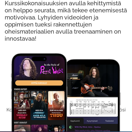
Kurssikokonaisuuksien avulla kehittymistä
on helppo seurata, mikä tekee etenemisestä
motivoivaa. Lyhyiden videoiden ja
oppimisen tueksi rakennettujen
oheismateriaalien avulla treenaaminen on
innostavaa!
Kokeile Ilmaiseksi
Kokeilemalla ilmaiseksi saat koko sisältömme käyttöösi
viikon ajaksi.