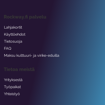
Rockway.fi palvelu
Lahjakortit
Käyttöehdot
Tietosuoja
FAQ
Maksu kulttuuri- ja virike-eduilla
Tietoa meistä
Yrityksestä
Työpaikat
Yhteistyö