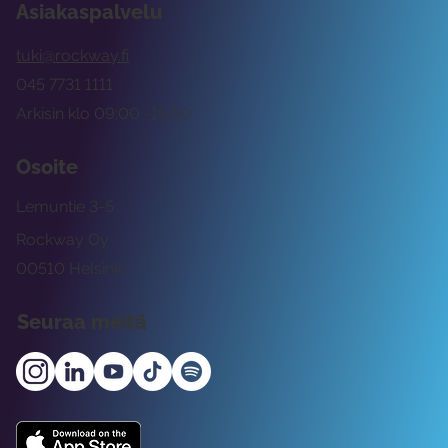
Asiakaspalvelu
tuki@rockway.fi
045 7731 1111
Arkisin klo 09:00 -15:00
Osoite
Lemuntie 3-5
Rockway Oy
00510 Helsinki
Seuraa meitä