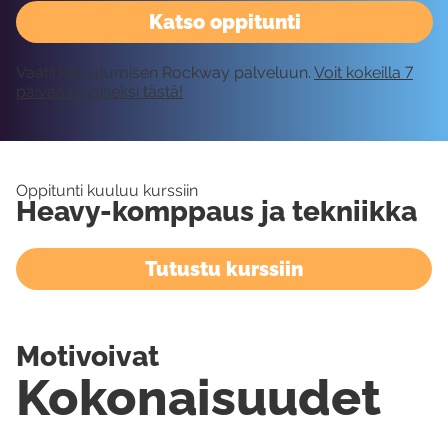
Katso oppitunti
Vaatii kirjautumisen Rockway palveluun.
Voit kokeilla 7
päivää ilmaiseksi tästä!
Oppitunti kuuluu kurssiin
Heavy-komppaus ja tekniikka
Tutustu kurssiin
Motivoivat
Kokonaisuudet