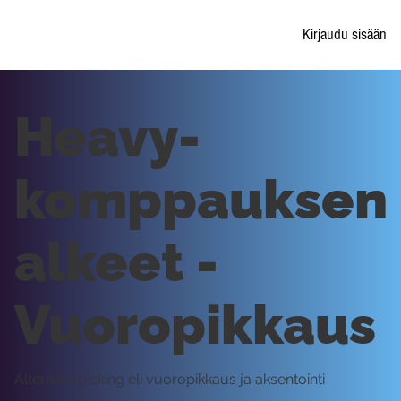
Kirjaudu sisään
Heavy-
komppauksen
alkeet -
Vuoropikkaus
Alternate picking eli vuoropikkaus ja aksentointi