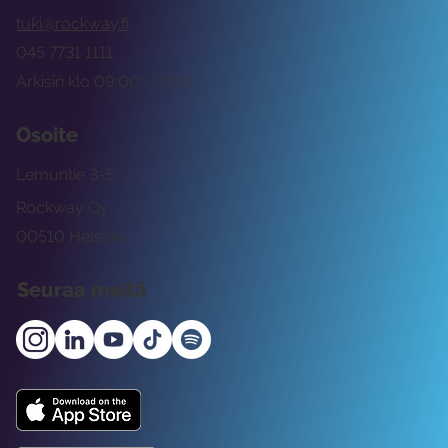
tuki@rockway.fi
045 7731 1111
Arkisin klo 09:00 -15:00
Osoite
Lemuntie 3-5
Rockway Oy
00510 Helsinki
Seuraa meitä