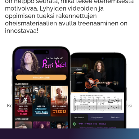
on helppo seurata, mikä tekee etenemisestä
motivoivaa. Lyhyiden videoiden ja
oppimisen tueksi rakennettujen
oheismateriaalien avulla treenaaminen on
innostavaa!
Kokeile Ilmaiseksi
Kokeilemalla ilmaiseksi saat koko sisältömme käyttöösi
viikon ajaksi.