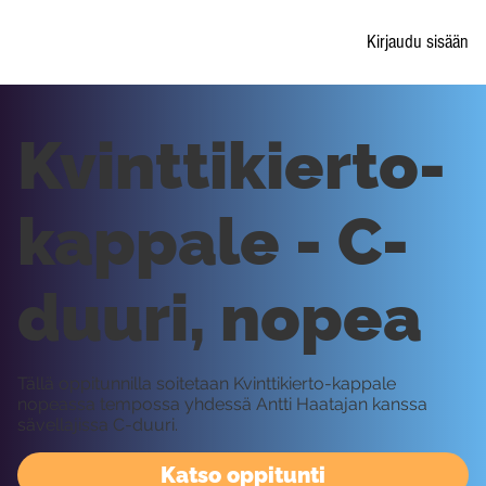
Kirjaudu sisään
Kvinttikierto-
kappale - C-
duuri, nopea
Tällä oppitunnilla soitetaan Kvinttikierto-kappale
nopeassa tempossa yhdessä Antti Haatajan kanssa
sävellajissa C-duuri.
Katso oppitunti