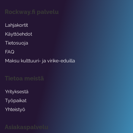
Rockway.fi palvelu
Lahjakortit
Käyttöehdot
Tietosuoja
FAQ
Maksu kulttuuri- ja virike-eduilla
Tietoa meistä
Yrityksestä
Työpaikat
Yhteistyö
Asiakaspalvelu