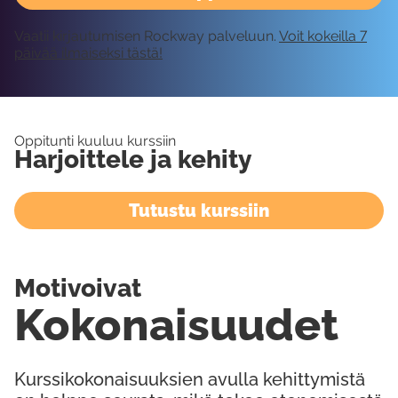
Vaatii kirjautumisen Rockway palveluun.
Voit kokeilla 7
päivää ilmaiseksi tästä!
Oppitunti kuuluu kurssiin
Harjoittele ja kehity
Tutustu kurssiin
Motivoivat
Kokonaisuudet
Kurssikokonaisuuksien avulla kehittymistä