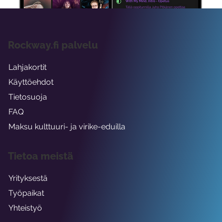
Rockway.fi palvelu
Lahjakortit
Käyttöehdot
Tietosuoja
FAQ
Maksu kulttuuri- ja virike-eduilla
Tietoa meistä
Yrityksestä
Työpaikat
Yhteistyö