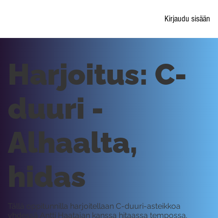
Kirjaudu sisään
Harjoitus: C-
duuri -
Alhaalta,
hidas
Tällä oppitunnilla harjoitellaan C-duuri-asteikkoa
yhdessä Antti Haatajan kanssa hitaassa tempossa.