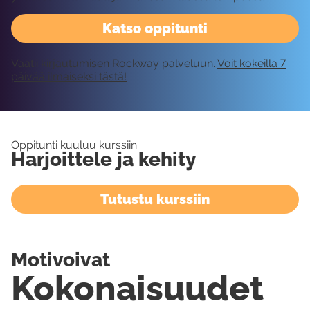
Katso oppitunti
Vaatii kirjautumisen Rockway palveluun.
Voit kokeilla 7
päivää ilmaiseksi tästä!
Oppitunti kuuluu kurssiin
Harjoittele ja kehity
Tutustu kurssiin
Motivoivat
Kokonaisuudet