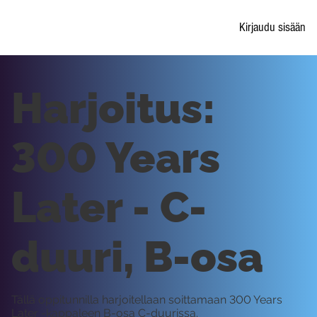
Kirjaudu sisään
Harjoitus:
300 Years
Later - C-
duuri, B-osa
Tällä oppitunnilla harjoitellaan soittamaan 300 Years
Later -kappaleen B-osa C-duurissa.