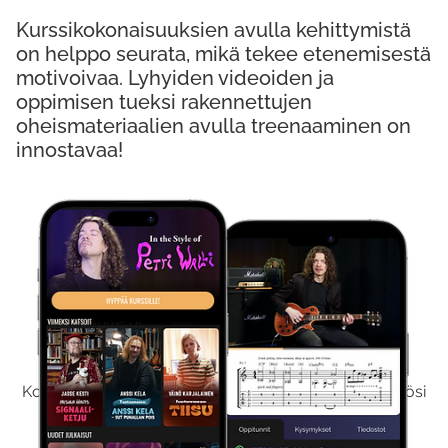
Kurssikokonaisuuksien avulla kehittymistä
on helppo seurata, mikä tekee etenemisestä
motivoivaa. Lyhyiden videoiden ja
oppimisen tueksi rakennettujen
oheismateriaalien avulla treenaaminen on
innostavaa!
Kokeile Ilmaiseksi
Kokeilemalla ilmaiseksi saat koko sisältömme käyttöösi
viikon ajaksi.