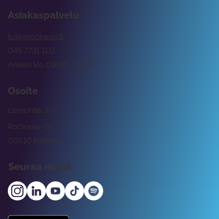
Asiakaspalvelu
tuki@rockway.fi
045 7731 1111
Arkisin klo 09:00 -15:00
Osoite
Lemuntie 3-5
Rockway Oy
00510 Helsinki
Seuraa meitä