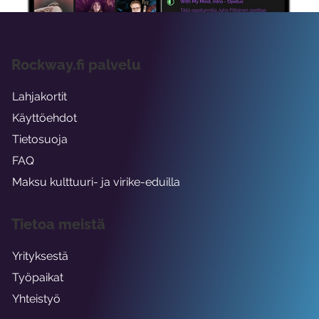
Rockway.fi palvelu
Lahjakortit
Käyttöehdot
Tietosuoja
FAQ
Maksu kulttuuri- ja virike-eduilla
Tietoa meistä
Yrityksestä
Työpaikat
Yhteistyö