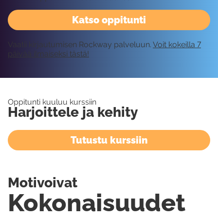
Katso oppitunti
Vaatii kirjautumisen Rockway palveluun.
Voit kokeilla 7
päivää ilmaiseksi tästä!
Oppitunti kuuluu kurssiin
Harjoittele ja kehity
Tutustu kurssiin
Motivoivat
Kokonaisuudet