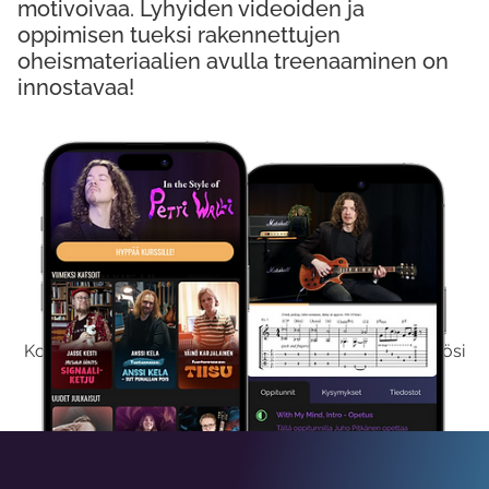
motivoivaa. Lyhyiden videoiden ja
oppimisen tueksi rakennettujen
oheismateriaalien avulla treenaaminen on
innostavaa!
Kokeile Ilmaiseksi
Kokeilemalla ilmaiseksi saat koko sisältömme käyttöösi
viikon ajaksi.