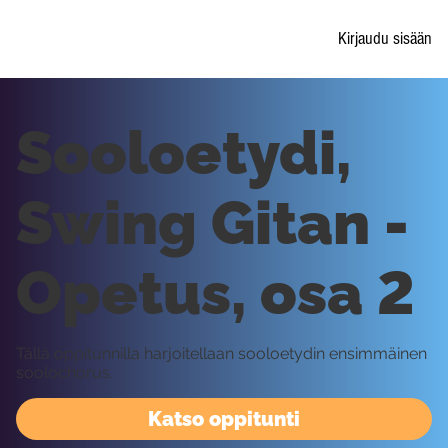
Kirjaudu sisään
Sooloetydi,
Swing Gitan -
Opetus, osa 2
Tällä oppitunnilla harjoitellaan sooloetydin ensimmäinen
soolochorus.
Katso oppitunti