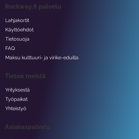
Rockway.fi palvelu
Lahjakortit
Käyttöehdot
Tietosuoja
FAQ
Maksu kulttuuri- ja virike-eduilla
Tietoa meistä
Yrityksestä
Työpaikat
Yhteistyö
Asiakaspalvelu