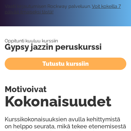
Vaatii kirjautumisen Rockway palveluun.
Voit kokeilla 7
päivää ilmaiseksi tästä!
Oppitunti kuuluu kurssiin
Gypsy jazzin peruskurssi
Tutustu kurssiin
Motivoivat
Kokonaisuudet
Kurssikokonaisuuksien avulla kehittymistä
on helppo seurata, mikä tekee etenemisestä