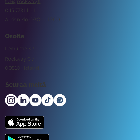
tuki@rockway.fi
045 7731 1111
Arkisin klo 09:00 -15:00
Osoite
Lemuntie 3-5
Rockway Oy
00510 Helsinki
Seuraa meitä