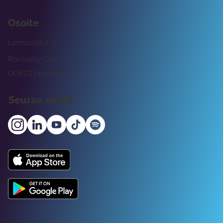
Osoite
Lemuntie 3-5
Rockway Oy
00510 Helsinki
Seuraa meitä