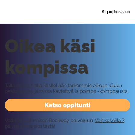
Kirjaudu sisään
Oikea käsi
kompissa
Tällä oppitunnilla käsitellään tarkemmin oikean käden
osalta gypsy jazzissa käytettyä la pompe -komppausta.
Katso oppitunti
Vaatii kirjautumisen Rockway palveluun.
Voit kokeilla 7
päivää ilmaiseksi tästä!