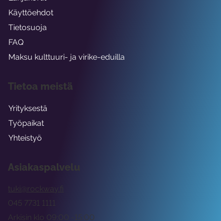
Käyttöehdot
Tietosuoja
FAQ
Maksu kulttuuri- ja virike-eduilla
Tietoa meistä
Yrityksestä
Työpaikat
Yhteistyö
Asiakaspalvelu
tuki@rockway.fi
045 7731 1111
Arkisin klo 09:00 -15:00