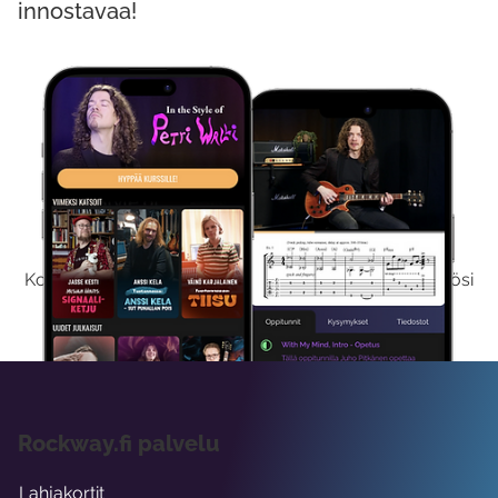
innostavaa!
Kokeile Ilmaiseksi
Kokeilemalla ilmaiseksi saat koko sisältömme käyttöösi
viikon ajaksi.
Rockway.fi palvelu
Lahjakortit